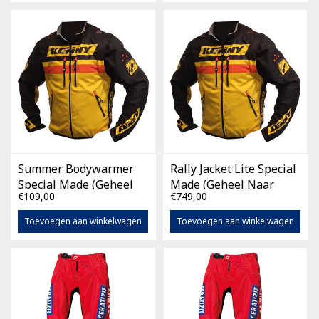
Summer Bodywarmer
Rally Jacket Lite Special
Special Made (Geheel
Made (Geheel Naar
€109,00
€749,00
Naar Eigen Wens)
Eigen Wens)
Toevoegen aan winkelwagen
Toevoegen aan winkelwagen