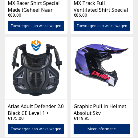
MX Racer Shirt Special
MX Track Full
Made (Geheel Naar
Ventilated Shirt Special
€89,00
€86,00
Eigen Wens)
Made (Geheel Naar
Eigen Wens)
Toevoegen aan winkelwagen
Toevoegen aan winkelwagen
Atlas Adult Defender 2.0
Graphic Pull in Helmet
Black CE Level 1 +
Absolut Sky
€175,00
€119,95
Shoulder
Toevoegen aan winkelwagen
Meer informatie