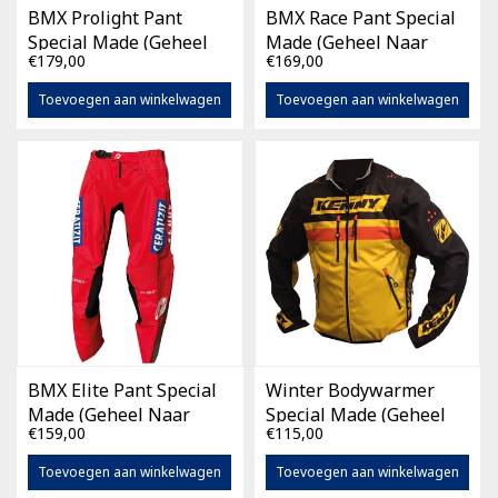
BMX Prolight Pant
BMX Race Pant Special
Special Made (Geheel
Made (Geheel Naar
€179,00
€169,00
Naar Eigen Wens)
Eigen Wens)
Toevoegen aan winkelwagen
Toevoegen aan winkelwagen
BMX Elite Pant Special
Winter Bodywarmer
Made (Geheel Naar
Special Made (Geheel
€159,00
€115,00
Eigen Wens)
Naar Eigen Wens)
Toevoegen aan winkelwagen
Toevoegen aan winkelwagen