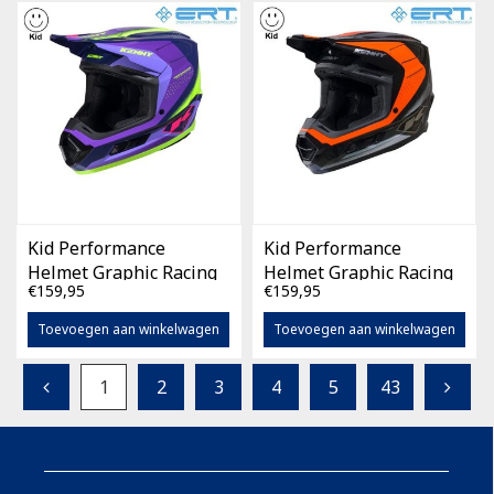
Kid Performance
Kid Performance
Helmet Graphic Racing
Helmet Graphic Racing
€159,95
€159,95
Purple
Orange
Toevoegen aan winkelwagen
Toevoegen aan winkelwagen
1
2
3
4
5
43