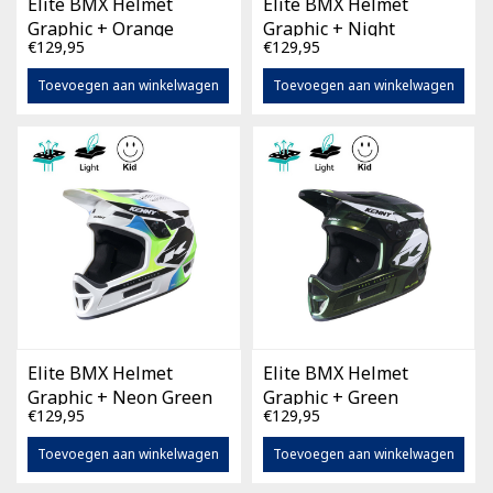
Elite BMX Helmet
Elite BMX Helmet
Graphic + Orange
Graphic + Night
€129,95
€129,95
Chameleon
Diamond
Toevoegen aan winkelwagen
Toevoegen aan winkelwagen
Elite BMX Helmet
Elite BMX Helmet
Graphic + Neon Green
Graphic + Green
€129,95
€129,95
Chameleon
Toevoegen aan winkelwagen
Toevoegen aan winkelwagen