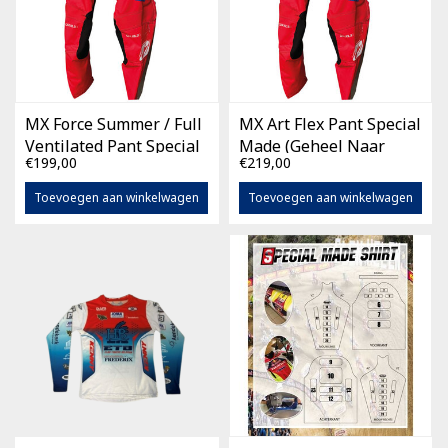
MX Force Summer / Full
MX Art Flex Pant Special
Ventilated Pant Special
Made (Geheel Naar
€199,00
€219,00
Made (Geheel Naar
Eigen Wens)
Eigen Wens)
Toevoegen aan winkelwagen
Toevoegen aan winkelwagen