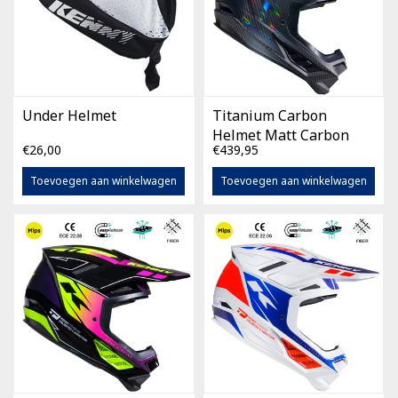
Under Helmet
Titanium Carbon
Helmet Matt Carbon
€26,00
€439,95
Holographic
Toevoegen aan winkelwagen
Toevoegen aan winkelwagen