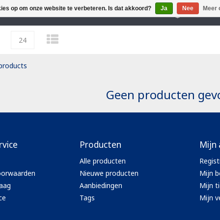
kies op om onze website te verbeteren. Is dat akkoord?
Ja
Nee
Meer 
 40 YEARS EXPERIENCE IN MX OFF-ROAD
FAST DE
24
products
Geen producten gevo
rvice
Producten
Mijn
Alle producten
Regist
Track kid accessoires
oorwaarden
Nieuwe producten
Mijn b
Track adult accessoires
aag
Aanbiedingen
Mijn t
es
Track kid accessoires
Track Max accessoires
ce
Tags
Mijn ve
ssoires
Track adult accessoires
Performance accessoires
le lenses
Track Max accessoires