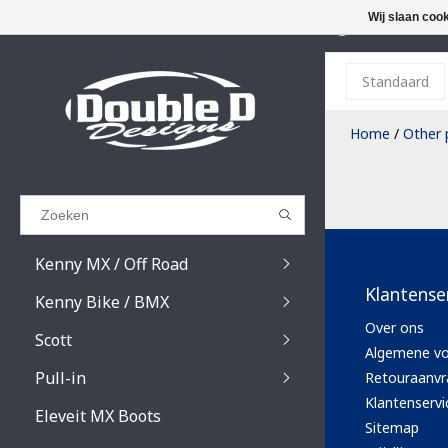
Wij slaan coo
MORE THAN
Standaard
Results found
(0)
Home
/
Other 
BEKIJK ALLE RESULTATEN
GA TERUG
Kenny MX / Off Road
Klantense
Kenny Bike / BMX
Over ons
Scott
Algemene v
Pull-in
Retouraanvr
Prospect / Fury lens
Klantenservi
Prospect / Fury acce
Eleveit MX Boots
Sitemap
Primal / Split / Hust