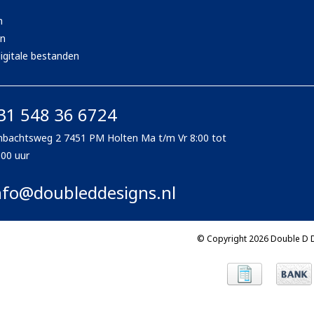
Ventury accessoires
tle accessoires
Performance accessoires
n
Ventury accessoires
 3201 lenses
en
i 3201
igitale bestanden
ccessoires
31 548 36 6724
res
bachtsweg 2 7451 PM Holten Ma t/m Vr 8:00 tot
:00 uur
nfo@doubleddesigns.nl
© Copyright 2026 Double D 