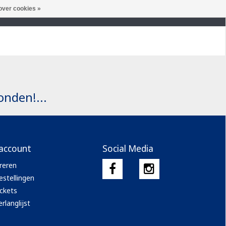
over cookies »
LIVERY
ORDERS UNTIL 15:00 SHIPPED SAME DAY
nden!...
 account
Social Media
reren
estellingen
ickets
rlanglijst