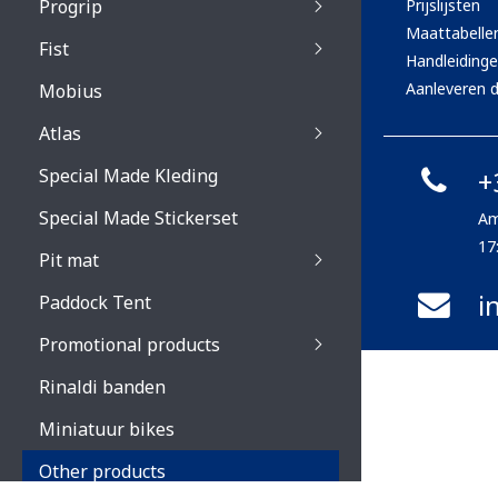
Progrip
Prijslijsten
Primal / Split / Hus
Maattabelle
Fist
Recoil lenses
Venom 3200 / Atzaki
Handleiding
Recoil accessoires
Venom 3200 / Atzak
Aanleveren d
Mobius
Buzz kid lenses & a
accessoires
Boots accessoires
Atlas
Vista 3303 lenses
Special Made Kleding
+
Vista 3303 accessoi
Special Made Stickerset
Am
17
Pit mat
i
Paddock Tent
Promotional products
Rinaldi banden
Miniatuur bikes
Other products