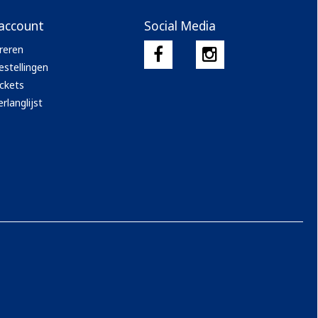
 account
Social Media
reren
estellingen
ickets
rlanglijst