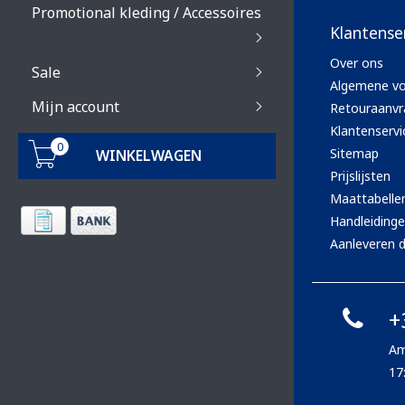
Promotional kleding / Accessoires
Klantense
Over ons
Sale
Algemene v
Mijn account
Retouraanvr
Klantenservi
0
Sitemap
WINKELWAGEN
Prijslijsten
Maattabelle
Handleiding
Aanleveren d
+
Am
17