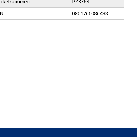
tikelnummer:
PZ3368
N:
0801766086488