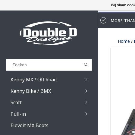
Wij slaan coo
MORE THAN
Results found
(0)
Home
/
BEKIJK ALLE RESULTATEN
GA TERUG
Kenny MX / Off Road
Kenny Bike / BMX
Scott
Pull-in
Prospect / Fury lens
Prospect / Fury acce
Eleveit MX Boots
Primal / Split / Hust