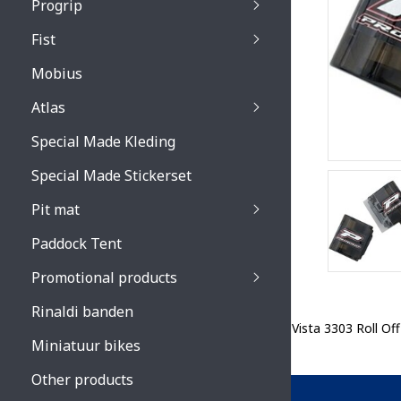
Progrip
Primal / Split / Hus
Fist
Recoil lenses
Venom 3200 / Atzaki
Recoil accessoires
Venom 3200 / Atzak
Mobius
Buzz kid lenses & a
accessoires
Boots accessoires
Atlas
Vista 3303 lenses
Special Made Kleding
Vista 3303 accessoi
Special Made Stickerset
Pit mat
Paddock Tent
Promotional products
Rinaldi banden
Vista 3303 Roll Of
Miniatuur bikes
Other products