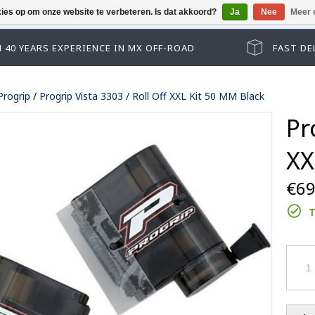
kies op om onze website te verbeteren. Is dat akkoord?
Ja
Nee
Meer 
Helaas kun je niet als gast afrekenen, gelieve eers
 40 YEARS EXPERIENCE IN MX OFF-ROAD
FAST DE
Progrip
/
Progrip Vista 3303 / Roll Off XXL Kit 50 MM Black
Pr
XX
€69
T
Track kid accessoires
Track adult accessoires
es
Track kid accessoires
Track Max accessoires
ssoires
Track adult accessoires
Performance accessoires
le lenses
Track Max accessoires