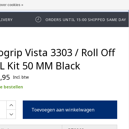
over cookies »
t in te loggen of te registeren.
LIVERY
ORDERS UNTIL 15:00 SHIPPED SAME DAY
ogrip Vista 3303 / Roll Off
L Kit 50 MM Black
,95
Incl. btw
e bestellen
Toevoegen aan winkelwagen