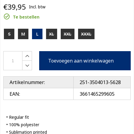
€39,95
Incl. btw
Te bestellen
S
M
L
XL
XXL
XXXL
Toevoegen aan winkelwagen
Artikelnummer:
251-3504013-5628
EAN:
3661465299605
• Regular fit
• 100% polyester
• Sublimation printed