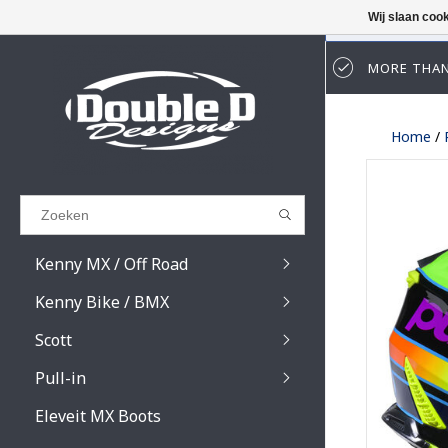
Wij slaan coo
MORE THAN
Results found
(0)
Home
/
BEKIJK ALLE RESULTATEN
GA TERUG
Kenny MX / Off Road
Kenny Bike / BMX
Scott
Pull-in
Prospect / Fury lens
Prospect / Fury acce
Eleveit MX Boots
Primal / Split / Hust