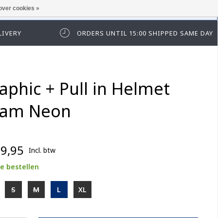
over cookies »
t in te loggen of te registeren.
LIVERY
ORDERS UNTIL 15:00 SHIPPED SAME DAY
aphic + Pull in Helmet
eam Neon
9,95
Incl. btw
e bestellen
S
M
L
XL