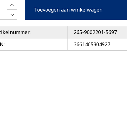
Toevoegen aan winkelwagen
tikelnummer:
265-9002201-5697
N:
3661465304927