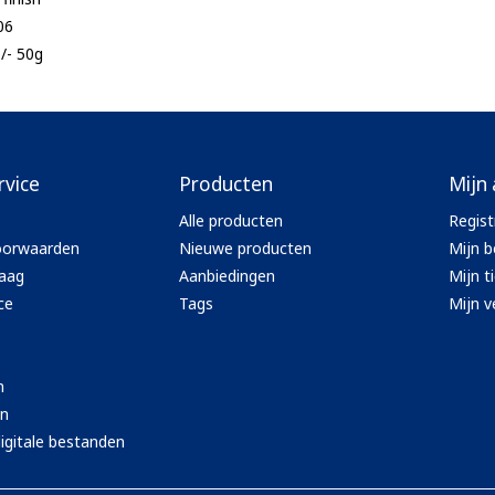
06
+/- 50g
rvice
Producten
Mijn
Alle producten
Regist
oorwaarden
Nieuwe producten
Mijn b
aag
Aanbiedingen
Mijn t
ce
Tags
Mijn ve
n
en
igitale bestanden