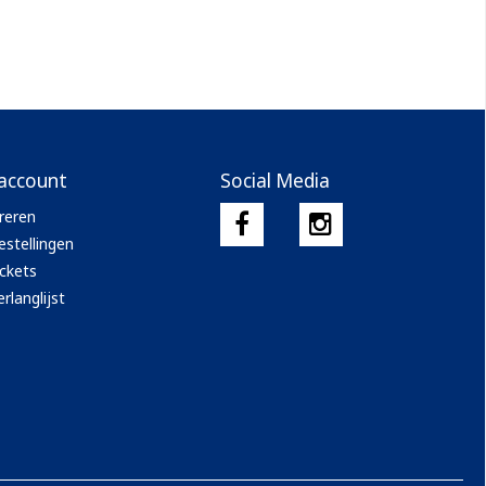
 account
Social Media
reren
estellingen
ickets
rlanglijst