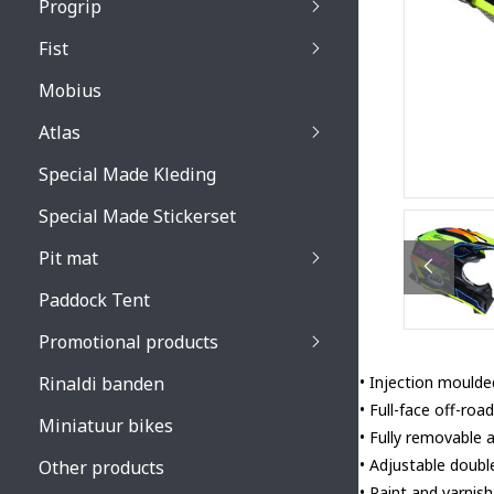
Progrip
Primal / Split / Hus
Fist
Recoil lenses
Venom 3200 / Atzaki
Recoil accessoires
Venom 3200 / Atzak
Mobius
Buzz kid lenses & a
accessoires
Boots accessoires
Atlas
Vista 3303 lenses
Special Made Kleding
Vista 3303 accessoi
Special Made Stickerset
Pit mat
Paddock Tent
Promotional products
Rinaldi banden
• Injection moulde
• Full-face off-roa
Miniatuur bikes
• Fully removable 
• Adjustable doubl
Other products
• Paint and varnish