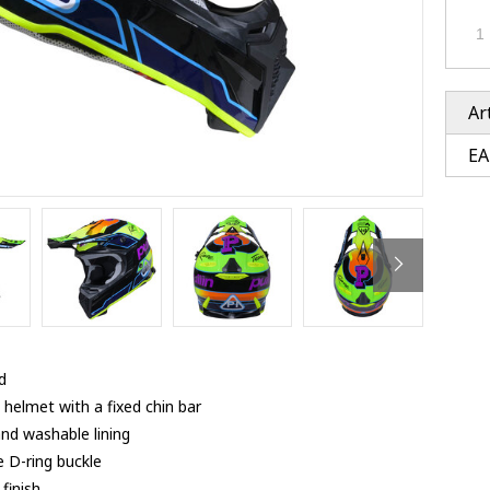
Ventury accessoires
tle accessoires
Performance accessoires
Ventury accessoires
 3201 lenses
i 3201
ccessoires
Ar
EA
res
d
d helmet with a fixed chin bar
and washable lining
e D-ring buckle
 finish