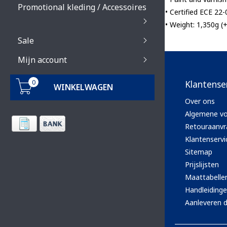
Promotional kleding / Accessoires
• Certified ECE 22-
• Weight: 1,350g (
Sale
Mijn account
0
Klantense
WINKELWAGEN
Over ons
Algemene v
Retouraanvr
Klantenservi
Sitemap
Prijslijsten
Maattabelle
Handleiding
Aanleveren d