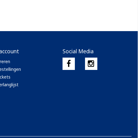
 account
Social Media
reren
estellingen
ickets
rlanglijst