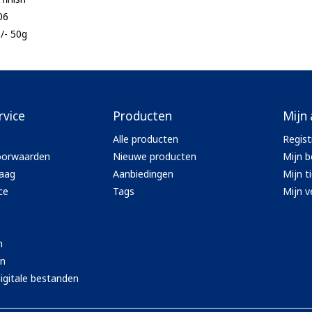
06
+/- 50g
rvice
Producten
Mijn
Alle producten
Regist
oorwaarden
Nieuwe producten
Mijn b
aag
Aanbiedingen
Mijn t
ce
Tags
Mijn ve
n
en
igitale bestanden