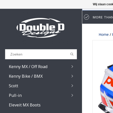
Wij slaan coo
MORE THAN
Results found
(0)
Home
/
BEKIJK ALLE RESULTATEN
GA TERUG
Kenny MX / Off Road
Kenny Bike / BMX
Scott
Pull-in
Prospect / Fury lens
Prospect / Fury acce
Eleveit MX Boots
Primal / Split / Hust