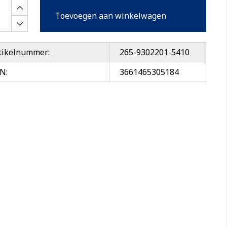
Toevoegen aan winkelwagen
tikelnummer:
265-9302201-5410
N:
3661465305184