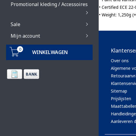
Promotional kleding / Accessoires
• Certified ECE 22-
• Weight: 1,250g (
Sale
Mijn account
0
Klantense
WINKELWAGEN
Over ons
Algemene v
Retouraanvr
Klantenservi
Sitemap
Prijslijsten
Maattabelle
Handleiding
Aanleveren d