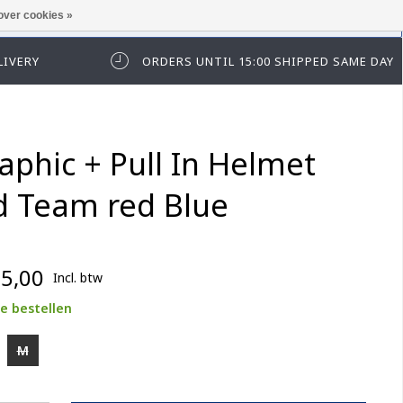
over cookies »
t in te loggen of te registeren.
LIVERY
ORDERS UNTIL 15:00 SHIPPED SAME DAY
aphic + Pull In Helmet
d Team red Blue
5,00
Incl. btw
e bestellen
M