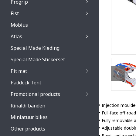
Progrip
Primal / Split / Hus
Fist
Recoil lenses
Venom 3200 / Atzaki
Recoil accessoires
Venom 3200 / Atzak
Mobius
Buzz kid lenses & a
accessoires
Boots accessoires
Atlas
Vista 3303 lenses
Special Made Kleding
Vista 3303 accessoi
Special Made Stickerset
Pit mat
Paddock Tent
Promotional products
Rinaldi banden
• Injection moulded
• Full-face off-roa
Miniatuur bikes
• Fully removable 
• Adjustable doubl
Other products
• Paint and varnish