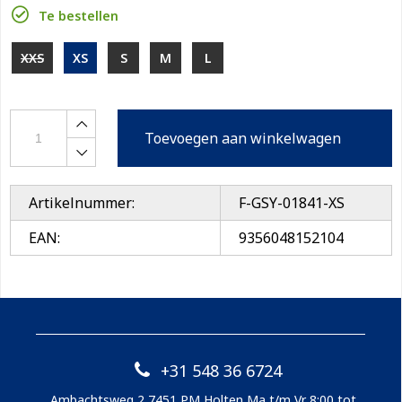
Te bestellen
XXS
XS
S
M
L
Toevoegen aan winkelwagen
Artikelnummer:
F-GSY-01841-XS
EAN:
9356048152104
+31 548 36 6724
Ambachtsweg 2 7451 PM Holten Ma t/m Vr 8:00 tot