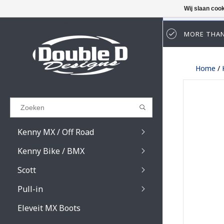
Wij slaan coo
MORE THAN
Results found
(0)
Home
/
BEKIJK ALLE RESULTATEN
GA TERUG
Kenny MX / Off Road
Kenny Bike / BMX
Scott
Pull-in
Prospect / Fury lens
Prospect / Fury acce
Eleveit MX Boots
Primal / Split / Hust