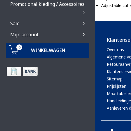
Promotional kleding / Accessoires
Adjustable cuff
Sale
Mijn account
Klantense
0
Over ons
WINKELWAGEN
Algemene v
Retouraanvr
Klantenservi
Sitemap
Prijslijsten
Maattabelle
Handleiding
Aanleveren d