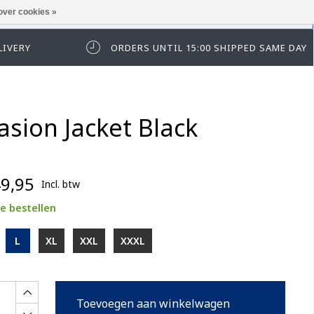
over cookies »
t in te loggen of te registeren.
LIVERY
ORDERS UNTIL 15:00 SHIPPED SAME DAY
asion Jacket Black
9,95
Incl. btw
e bestellen
L
XL
XXL
XXXL
Toevoegen aan winkelwagen