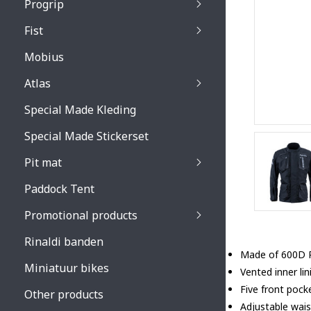
Progrip
Primal / Split / Hus
Fist
Recoil lenses
Venom 3200 / Atzaki
Recoil accessoires
Venom 3200 / Atzak
Mobius
Buzz kid lenses & a
accessoires
Boots accessoires
Atlas
Vista 3303 lenses
Special Made Kleding
Vista 3303 accessoi
Special Made Stickerset
Pit mat
Paddock Tent
Promotional products
Rinaldi banden
Made of 600D 
Miniatuur bikes
Vented inner lin
Five front pock
Other products
Adjustable wais