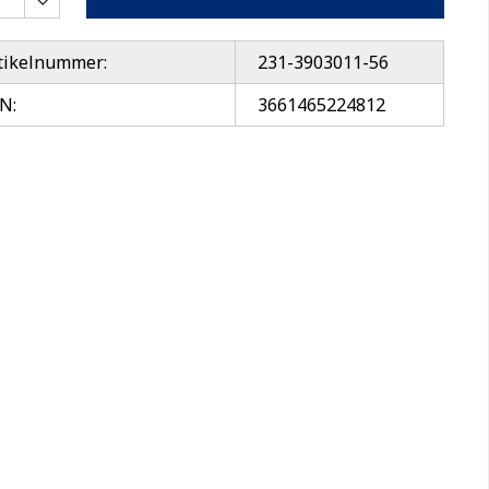
tikelnummer:
231-3903011-56
N:
3661465224812