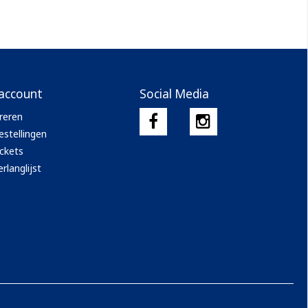
 account
Social Media
reren
estellingen
ickets
rlanglijst