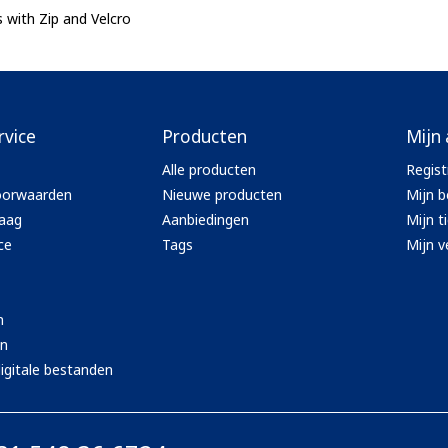
s with Zip and Velcro
rvice
Producten
Mijn
Alle producten
Regist
oorwaarden
Nieuwe producten
Mijn b
aag
Aanbiedingen
Mijn t
ce
Tags
Mijn ve
n
en
igitale bestanden