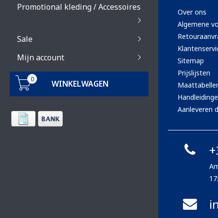
Promotional kleding / Accessoires
Over ons
Algemene v
Retouraanvr
Sale
Klantenservi
Mijn account
Sitemap
Prijslijsten
0
WINKELWAGEN
Maattabelle
Handleiding
Aanleveren d
+
Am
17
i