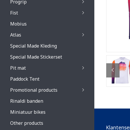
Progrip
Primal / Split / Hus
Fist
Recoil lenses
Venom 3200 / Atzaki
Recoil accessoires
Venom 3200 / Atzak
Mobius
Buzz kid lenses & a
accessoires
Boots accessoires
Atlas
Vista 3303 lenses
Special Made Kleding
Vista 3303 accessoi
Special Made Stickerset
Pit mat
Paddock Tent
Promotional products
Rinaldi banden
Miniatuur bikes
Other products
Klantense