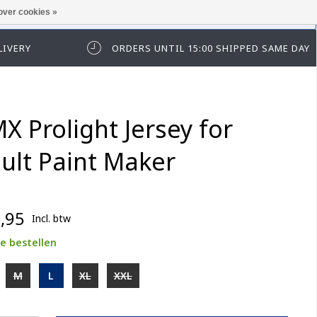
over cookies »
t in te loggen of te registeren.
LIVERY
ORDERS UNTIL 15:00 SHIPPED SAME DAY
X Prolight Jersey for
ult Paint Maker
,95
Incl. btw
e bestellen
M
L
XL
XXL