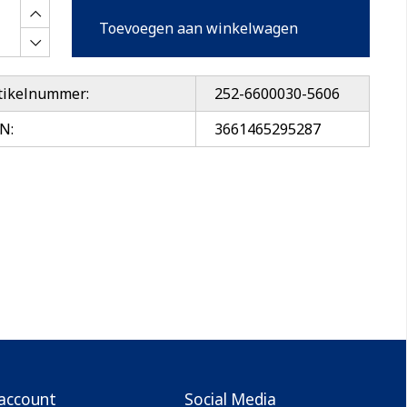
Toevoegen aan winkelwagen
tikelnummer:
252-6600030-5606
N:
3661465295287
 account
Social Media