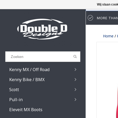
Wij slaan coo
MORE THAN
Results found
(0)
Home
/
BEKIJK ALLE RESULTATEN
GA TERUG
Kenny MX / Off Road
Kenny Bike / BMX
Scott
Pull-in
Prospect / Fury lens
Prospect / Fury acce
Eleveit MX Boots
Primal / Split / Hust