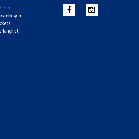
reren
estellingen
ickets
rlanglijst