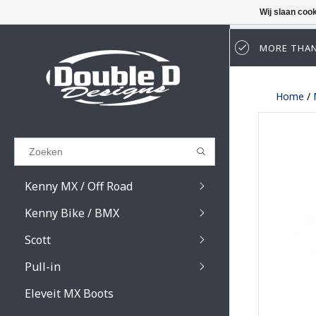
Wij slaan coo
MORE THAN
Results found
(0)
Home
/
BEKIJK ALLE RESULTATEN
GA TERUG
Kenny MX / Off Road
Kenny Bike / BMX
Scott
Pull-in
Prospect / Fury lens
Prospect / Fury acce
Eleveit MX Boots
Primal / Split / Hust