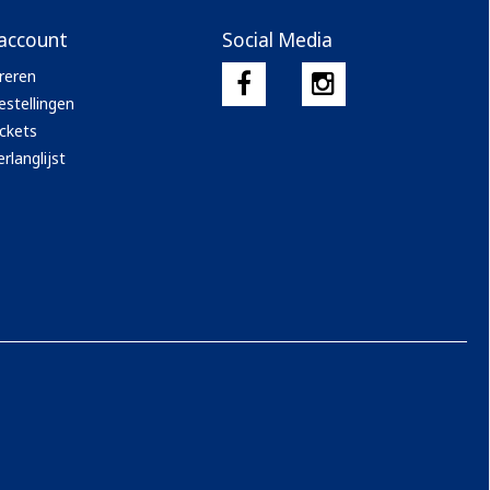
 account
Social Media
reren
estellingen
ickets
rlanglijst