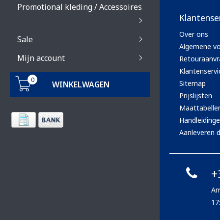
Promotional kleding / Accessoires
Klantense
Over ons
Sale
Algemene v
Mijn account
Retouraanvr
Klantenservi
0
Sitemap
WINKELWAGEN
Prijslijsten
Maattabelle
Handleiding
Aanleveren d
+
Am
17