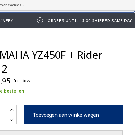
over cookies »
t in te loggen of te registeren.
LIVERY
ORDERS UNTIL 15:00 SHIPPED SAME DAY
MAHA YZ450F + Rider
12
,95
Incl. btw
e bestellen
Toevoegen aan winkelwagen