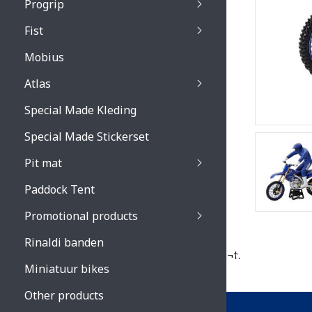
Progrip
Primal / Split / Hus
Fist
Recoil lenses
Venom 3200 / Atzaki
Recoil accessoires
Venom 3200 / Atzak
Mobius
Buzz kid lenses & a
accessoires
Boots accessoires
Atlas
Vista 3303 lenses
Special Made Kleding
Vista 3303 accessoi
Special Made Stickerset
Pit mat
Paddock Tent
Promotional products
Rinaldi banden
¬†.
Miniatuur bikes
Other products