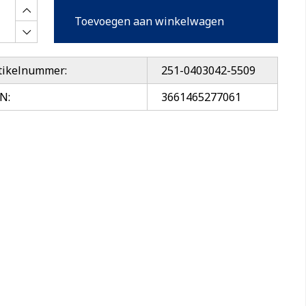
Toevoegen aan winkelwagen
tikelnummer:
251-0403042-5509
N:
3661465277061