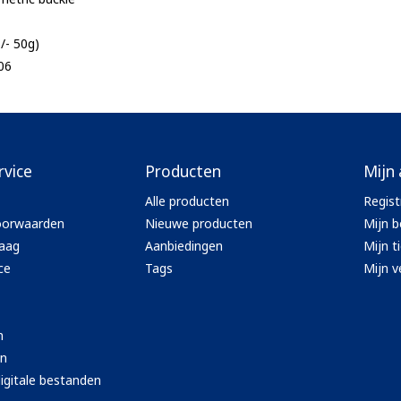
/- 50g)
.06
rvice
Producten
Mijn
Alle producten
Regist
oorwaarden
Nieuwe producten
Mijn b
aag
Aanbiedingen
Mijn t
ce
Tags
Mijn ve
n
en
igitale bestanden