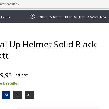
over cookies »
t in te loggen of te registeren.
LIVERY
ORDERS UNTIL 15:00 SHIPPED SAME DAY
ial Up Helmet Solid Black
tt
9,95
Incl. btw
e bestellen
M
L
XL