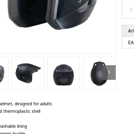
Ventury accessoires
tle accessoires
Performance accessoires
Ventury accessoires
 3201 lenses
i 3201
ccessoires
Ar
EA
res
 helmet, designed for adults
d thermoplastic shell
ashable lining
metric buckle