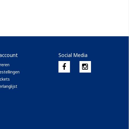
 account
Social Media
reren
estellingen
ickets
rlanglijst