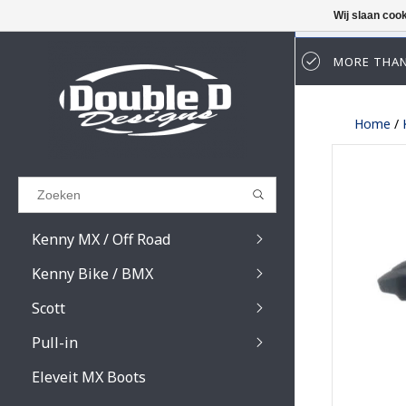
Wij slaan coo
MORE THAN
Results found
(0)
Home
/
BEKIJK ALLE RESULTATEN
GA TERUG
Kenny MX / Off Road
Kenny Bike / BMX
Scott
Pull-in
Prospect / Fury lens
Prospect / Fury acce
Eleveit MX Boots
Primal / Split / Hust