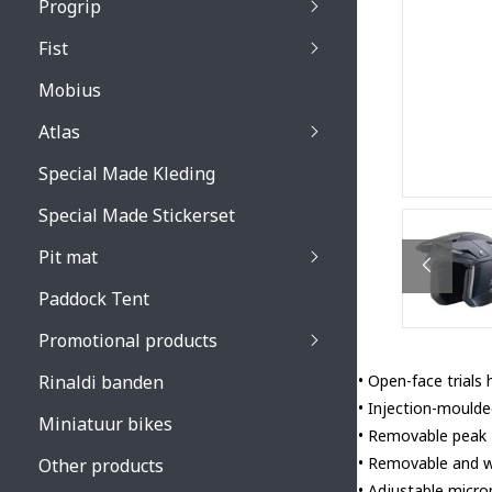
Progrip
Primal / Split / Hus
Fist
Recoil lenses
Venom 3200 / Atzaki
Recoil accessoires
Venom 3200 / Atzak
Mobius
Buzz kid lenses & a
accessoires
Boots accessoires
Atlas
Vista 3303 lenses
Special Made Kleding
Vista 3303 accessoi
Special Made Stickerset
Pit mat
Paddock Tent
Promotional products
Rinaldi banden
• Open-face trials
• Injection-moulde
Miniatuur bikes
• Removable peak
• Removable and w
Other products
• Adjustable micro