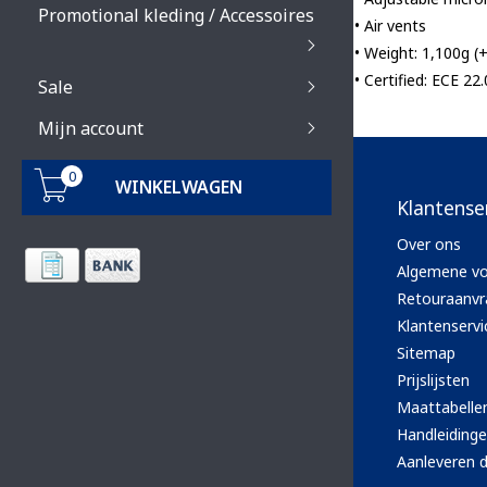
Promotional kleding / Accessoires
• Air vents
• Weight: 1,100g (+
• Certified: ECE 22
Sale
Mijn account
0
WINKELWAGEN
Klantense
Over ons
Algemene v
Retouraanvr
Klantenservi
Sitemap
Prijslijsten
Maattabelle
Handleiding
Aanleveren d