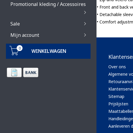
Promotional kleding / Accessoires
• Front and back v
• Detachable slee
• Comfort adjustm
Sale
Mijn account
0
WINKELWAGEN
Klantense
Over ons
Algemene v
Retouraanvr
Klantenservi
Sitemap
Prijslijsten
Maattabelle
Handleiding
Aanleveren d