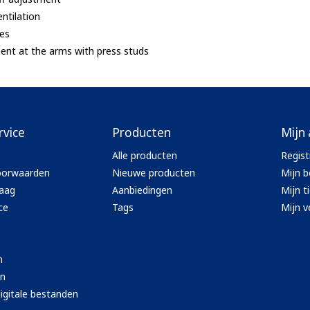
entilation
ves
ent at the arms with press studs
rvice
Producten
Mijn
Alle producten
Regist
oorwaarden
Nieuwe producten
Mijn b
aag
Aanbiedingen
Mijn t
ce
Tags
Mijn ve
n
en
igitale bestanden