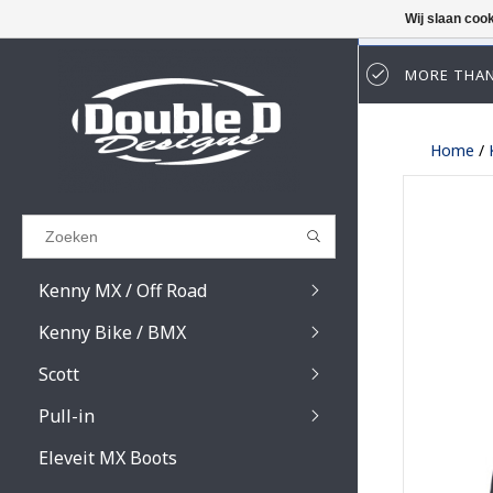
Wij slaan coo
MORE THAN
Results found
(0)
Home
/
BEKIJK ALLE RESULTATEN
GA TERUG
Kenny MX / Off Road
Kenny Bike / BMX
Scott
Pull-in
Prospect / Fury lens
Prospect / Fury acce
Eleveit MX Boots
Primal / Split / Hust