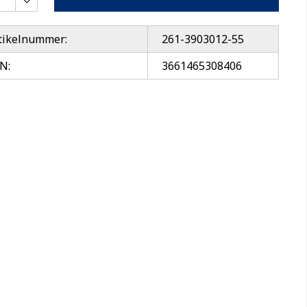
tikelnummer:
261-3903012-55
N:
3661465308406