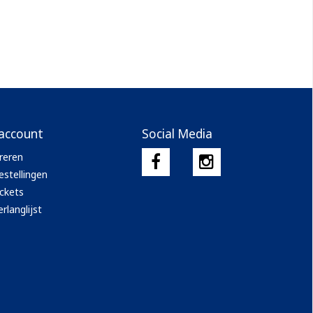
 account
Social Media
reren
estellingen
ickets
rlanglijst