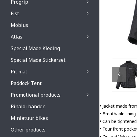
Progrip
Primal / Split / Hus
Fist
Recoil lenses
Venom 3200 / Atzaki
Recoil accessoires
Venom 3200 / Atzak
Mobius
Buzz kid lenses & a
accessoires
Boots accessoires
Atlas
Vista 3303 lenses
Special Made Kleding
Vista 3303 accessoi
Special Made Stickerset
Pit mat
Paddock Tent
Promotional products
Rinaldi banden
• Jacket made fro
• Breathable lining
Miniatuur bikes
• Can be tightened 
• Four front pocke
Other products
• Zip and Velcro c