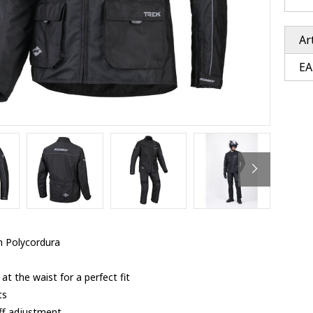
Ventury accessoires
tle accessoires
Performance accessoires
Ventury accessoires
 3201 lenses
Ar
i 3201
EA
ccessoires
res
m Polycordura
at the waist for a perfect fit
ts
uff adjustment