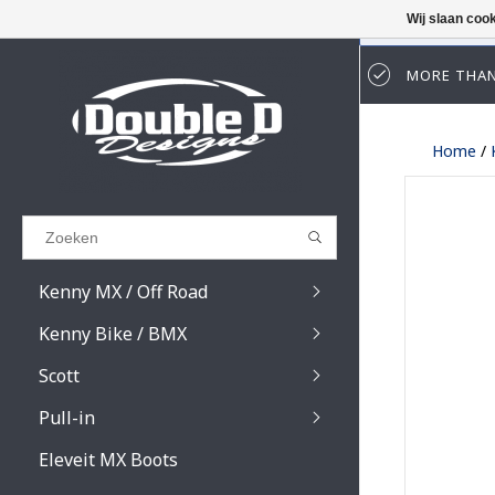
Wij slaan coo
MORE THAN
Results found
(0)
Home
/
BEKIJK ALLE RESULTATEN
GA TERUG
Kenny MX / Off Road
Kenny Bike / BMX
Scott
Pull-in
Prospect / Fury lens
Prospect / Fury acce
Eleveit MX Boots
Primal / Split / Hust