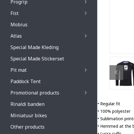
Progrip
Primal / Split / Hus
Fist
Recoil lenses
Venom 3200 / Atzaki
Recoil accessoires
Venom 3200 / Atzak
Mobius
Buzz kid lenses & a
accessoires
Boots accessoires
Atlas
Vista 3303 lenses
Special Made Kleding
Vista 3303 accessoi
Special Made Stickerset
Pit mat
Paddock Tent
Promotional products
Rinaldi banden
• Regular fit
• 100% polyester
Miniatuur bikes
• Sublimation prin
• Hemmed at the
Other products
• Lycra cuffs