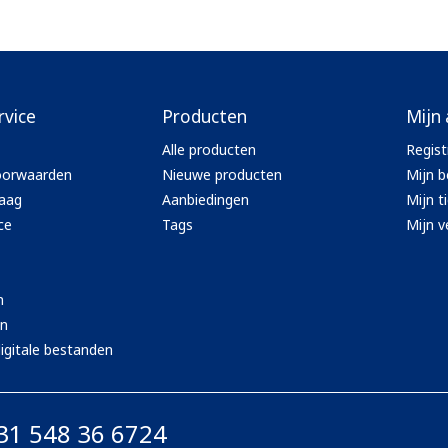
rvice
Producten
Mijn
Alle producten
Regist
oorwaarden
Nieuwe producten
Mijn b
aag
Aanbiedingen
Mijn t
ce
Tags
Mijn ve
n
en
igitale bestanden
31 548 36 6724