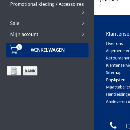
Promotional kleding / Accessoires
Sale
Klantense
Mijn account
Over ons
0
WINKELWAGEN
Algemene v
Retouraanvr
Klantenservi
Sitemap
Prijslijsten
Maattabelle
Handleiding
Aanleveren d
+