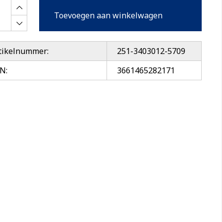
Toevoegen aan winkelwagen
tikelnummer:
251-3403012-5709
N:
3661465282171