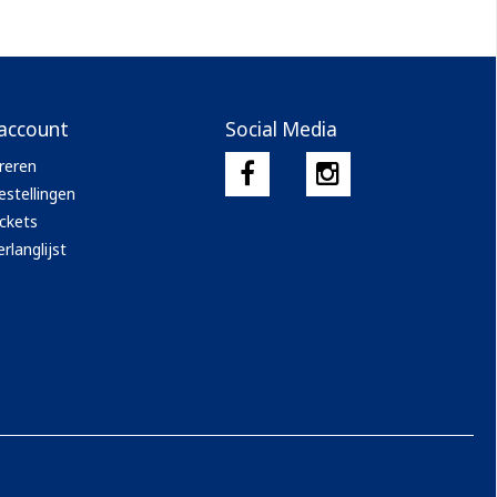
 account
Social Media
reren
estellingen
ickets
rlanglijst