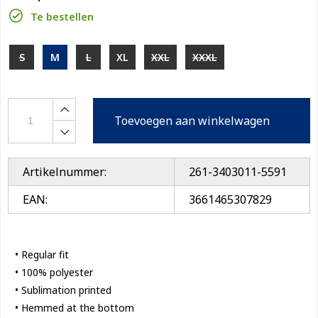
Te bestellen
S
M
L
XL
XXL
XXXL
Toevoegen aan winkelwagen
Artikelnummer:
261-3403011-5591
EAN:
3661465307829
• Regular fit
• 100% polyester
• Sublimation printed
• Hemmed at the bottom