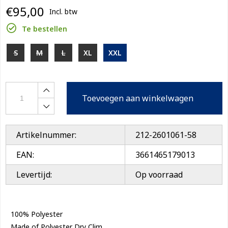
€95,00
Incl. btw
Te bestellen
S
M
L
XL
XXL
Toevoegen aan winkelwagen
Artikelnummer:
212-2601061-58
EAN:
3661465179013
Levertijd:
Op voorraad
100% Polyester

Made of Polyester Dry Clim
