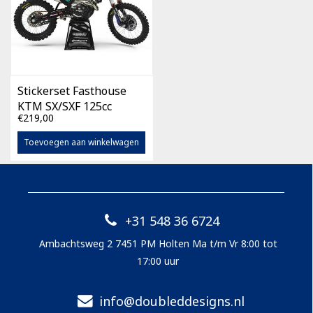
Stickerset Fasthouse
KTM SX/SXF 125cc
€219,00
-450cc (diverse
bouwjaren)
Toevoegen aan winkelwagen
+31 548 36 6724
Ambachtsweg 2 7451 PM Holten Ma t/m Vr 8:00 tot
17:00 uur
info@doubleddesigns.nl