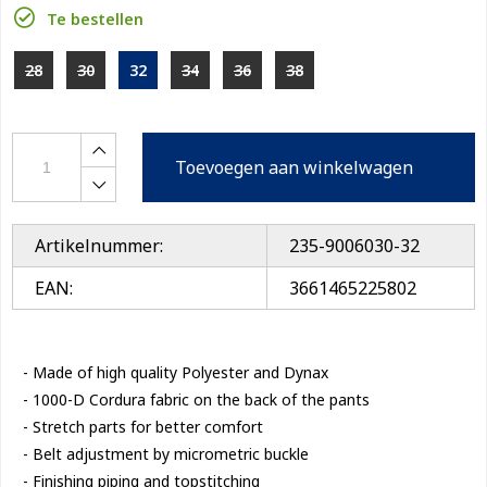
Te bestellen
28
30
32
34
36
38
Toevoegen aan winkelwagen
Artikelnummer:
235-9006030-32
EAN:
3661465225802
- Made of high quality Polyester and Dynax

- 1000-D Cordura fabric on the back of the pants

- Stretch parts for better comfort

- Belt adjustment by micrometric buckle

- Finishing piping and topstitching
