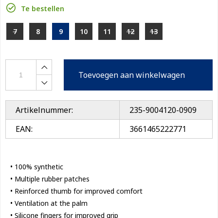
Te bestellen
7
8
9
10
11
12
13
Toevoegen aan winkelwagen
Artikelnummer:
235-9004120-0909
EAN:
3661465222771
• 100% synthetic
• Multiple rubber patches
• Reinforced thumb for improved comfort
• Ventilation at the palm
• Silicone fingers for improved grip