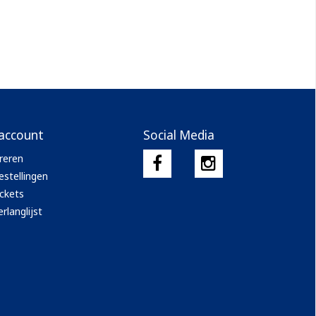
 account
Social Media
reren
estellingen
ickets
rlanglijst