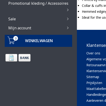
Promotional kleding / Accessoires
Collar & cuffs i
Hemmed edgin
Ideal for the u
Sale
Mijn account
0
WINKELWAGEN
Klantense
Over ons
Algemene v
Retouraanvr
Klantenservi
Sitemap
Prijslijsten
Maattabelle
Handleiding
Aanleveren d