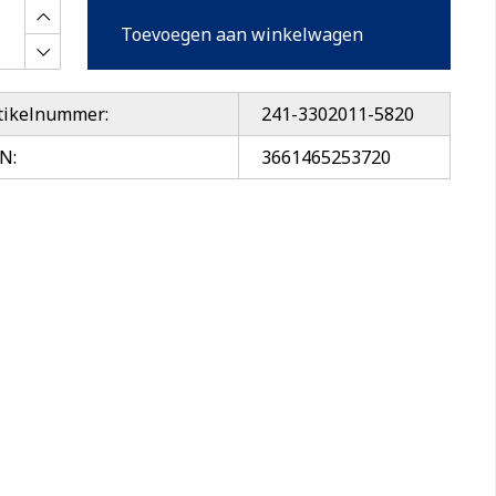
Toevoegen aan winkelwagen
tikelnummer:
241-3302011-5820
N:
3661465253720