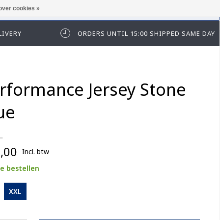
over cookies »
t in te loggen of te registeren.
LIVERY
ORDERS UNTIL 15:00 SHIPPED SAME DAY
rformance Jersey Stone
ue
L
,00
Incl. btw
e bestellen
XXL