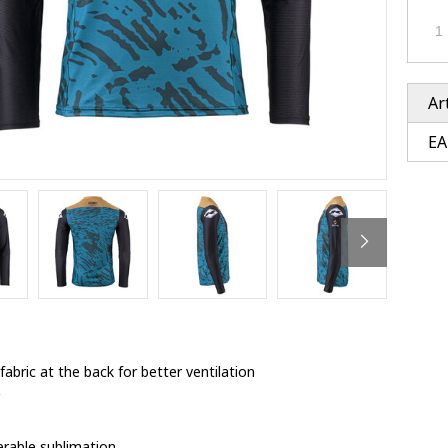
Ventury accessoires
tle accessoires
Performance accessoires
Ventury accessoires
 3201 lenses
i 3201
ccessoires
Ar
EA
res
 fabric at the back for better ventilation
terable sublimation