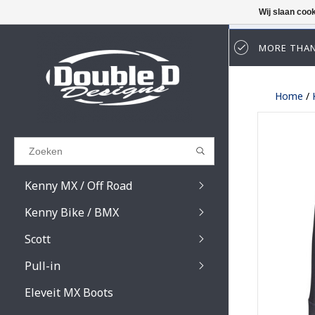
Wij slaan coo
MORE THAN
Results found
(0)
Home
/
BEKIJK ALLE RESULTATEN
GA TERUG
Kenny MX / Off Road
Kenny Bike / BMX
Scott
Pull-in
Prospect / Fury lens
Prospect / Fury acce
Eleveit MX Boots
Primal / Split / Hust