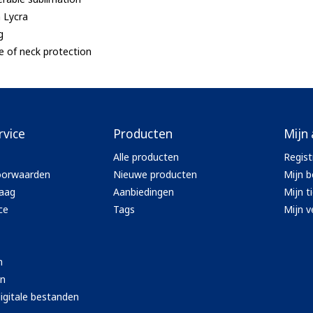
n Lycra
g
se of neck protection
rvice
Producten
Mijn
Alle producten
Regist
oorwaarden
Nieuwe producten
Mijn b
aag
Aanbiedingen
Mijn t
ce
Tags
Mijn ve
n
en
igitale bestanden