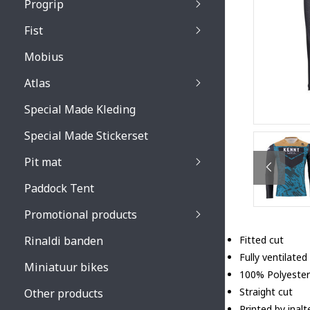
Progrip
Primal / Split / Hus
Fist
Recoil lenses
Venom 3200 / Atzaki
Recoil accessoires
Venom 3200 / Atzak
Mobius
Buzz kid lenses & a
accessoires
Boots accessoires
Atlas
Vista 3303 lenses
Special Made Kleding
Vista 3303 accessoi
Special Made Stickerset
Pit mat
Paddock Tent
Promotional products
Rinaldi banden
Fitted cut
Fully ventilated
Miniatuur bikes
100% Polyester
Straight cut
Other products
Printed by inal