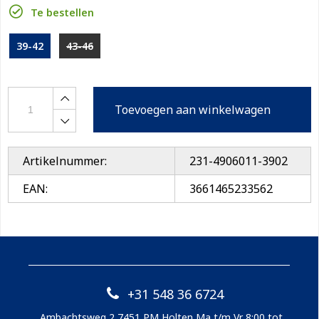
Te bestellen
39-42
43-46
Toevoegen aan winkelwagen
Artikelnummer:
231-4906011-3902
EAN:
3661465233562
+31 548 36 6724
Ambachtsweg 2 7451 PM Holten Ma t/m Vr 8:00 tot