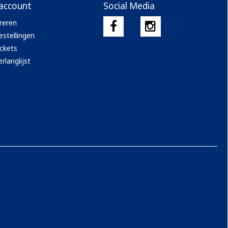
 account
Social Media
reren
estellingen
ickets
rlanglijst