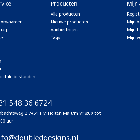
rvice
Producten
Mijn
Alle producten
Regist
oorwaarden
Nieuwe producten
Mijn b
aag
Aanbiedingen
Mijn t
ce
Tags
Mijn ve
n
en
igitale bestanden
31 548 36 6724
bachtsweg 2 7451 PM Holten Ma t/m Vr 8:00 tot
:00 uur
nfo@doubleddesigns.nl