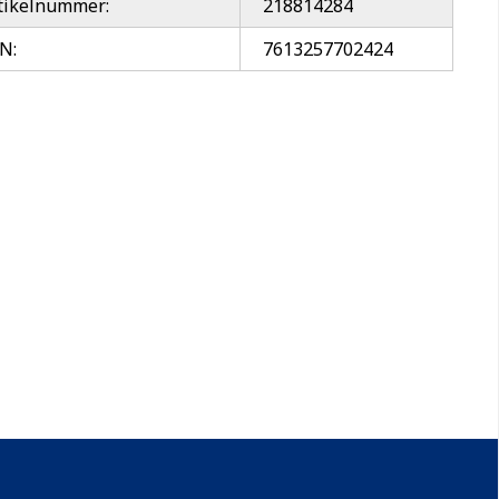
tikelnummer:
218814284
N:
7613257702424