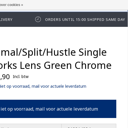
over cookies »
t in te loggen of te registeren.
LIVERY
ORDERS UNTIL 15:00 SHIPPED SAME DAY
imal/Split/Hustle Single
rks Lens Green Chrome
,90
Incl. btw
iet op voorraad, mail voor actuele leverdatum
iet op voorraad, mail voor actuele leverdatum