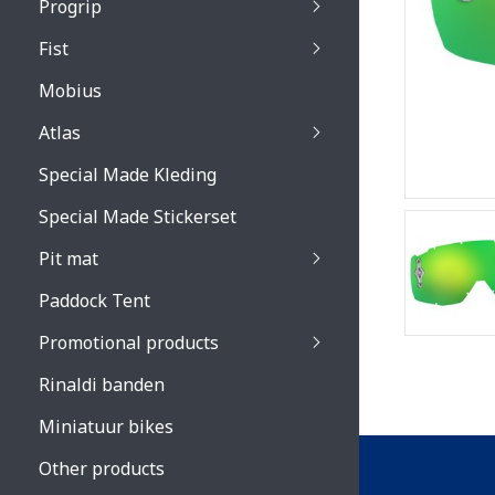
Progrip
Primal / Split / Hus
Fist
Recoil lenses
Venom 3200 / Atzaki
Recoil accessoires
Venom 3200 / Atzak
Mobius
Buzz kid lenses & a
accessoires
Boots accessoires
Atlas
Vista 3303 lenses
Special Made Kleding
Vista 3303 accessoi
Special Made Stickerset
Pit mat
Paddock Tent
Promotional products
Rinaldi banden
Miniatuur bikes
Other products