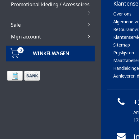
Klantense
Promotional kleding / Accessoires
Over ons
Algemene v
Sale
Retouraanvr
Mijn account
Klantenservi
Sitemap
0
Prijslijsten
WINKELWAGEN
Maattabelle
Handleiding
Aanleveren d
+
Am
17
i