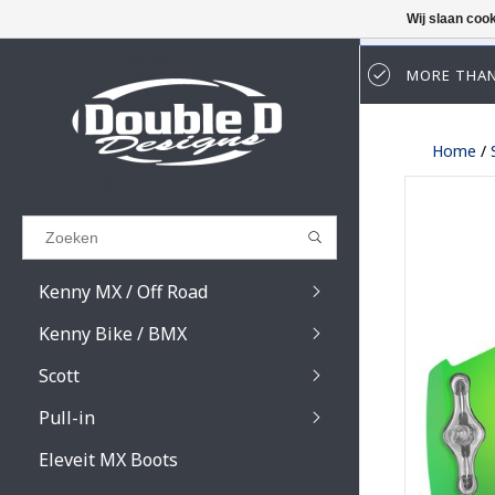
Wij slaan coo
MORE THAN
Results found
(0)
Home
/
BEKIJK ALLE RESULTATEN
GA TERUG
Kenny MX / Off Road
Kenny Bike / BMX
Scott
Pull-in
Prospect / Fury lens
Prospect / Fury acce
Eleveit MX Boots
Primal / Split / Hust