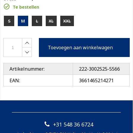
Te bestellen
S
M
L
XL
XXL
Toevoegen aan winkelwagen
Artikelnummer:
222-3002525-5566
EAN:
3661465214271
+31 548 36 6724