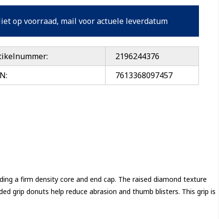
iet op voorraad, mail voor actuele leverdatum
tikelnummer:
2196244376
N:
7613368097457
nding a firm density core and end cap. The raised diamond texture
ded grip donuts help reduce abrasion and thumb blisters. This grip is