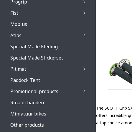
Progrip
Primal / Split / Hus
Fist
Recoil lenses
Venom 3200 / Atzaki
Recoil accessoires
Venom 3200 / Atzak
Mobius
Buzz kid lenses & a
accessoires
Boots accessoires
Atlas
Vista 3303 lenses
Special Made Kleding
Vista 3303 accessoi
Special Made Stickerset
Pit mat
Paddock Tent
Promotional products
Rinaldi banden
The SCOTT Grip SX 
Miniatuur bikes
offers incredible 
a top choice amon
Other products