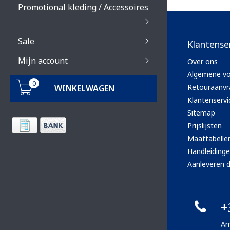
Promotional kleding / Accessoires
Sale
Klantense
Mijn account
Over ons
Algemene v
0
Retouraanvr
WINKELWAGEN
Klantenservi
Sitemap
Prijslijsten
Maattabelle
Handleiding
Aanleveren d
+
Am