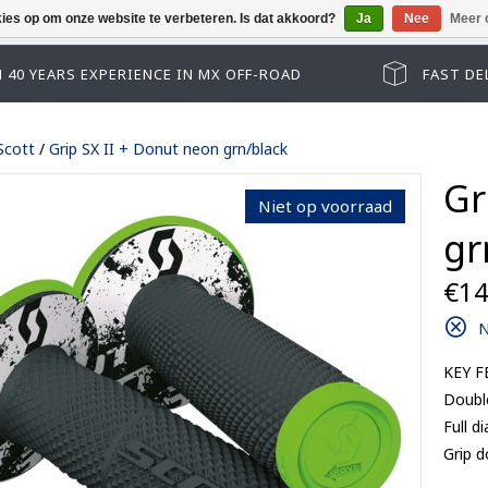
kies op om onze website te verbeteren. Is dat akkoord?
Ja
Nee
Meer 
Helaas kun je niet als gast afrekenen, gelieve eers
 40 YEARS EXPERIENCE IN MX OFF-ROAD
FAST DE
Scott
/
Grip SX II + Donut neon grn/black
Gr
Niet op voorraad
gr
€14
N
KEY F
Track kid accessoires
Double
Track adult accessoires
es
Track kid accessoires
Full d
Track Max accessoires
ssoires
Track adult accessoires
Grip d
Performance accessoires
le lenses
Track Max accessoires