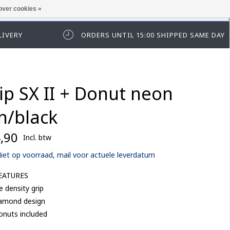
over cookies »
t in te loggen of te registeren.
LIVERY
ORDERS UNTIL 15:00 SHIPPED SAME DAY
ip SX II + Donut neon
n/black
,90
Incl. btw
iet op voorraad, mail voor actuele leverdatum
EATURES
 density grip
iamond design
onuts included