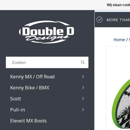
Wij slaan coo
MORE THAN
Results found
(0)
Home
/
BEKIJK ALLE RESULTATEN
GA TERUG
Kenny MX / Off Road
Kenny Bike / BMX
Scott
Pull-in
Prospect / Fury lens
Prospect / Fury acce
Eleveit MX Boots
Primal / Split / Hust