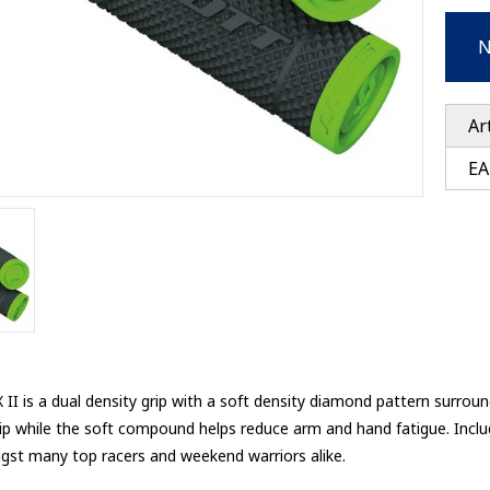
Ventury accessoires
tle accessoires
Performance accessoires
N
Ventury accessoires
 3201 lenses
i 3201
ccessoires
Ar
EA
res
II is a dual density grip with a soft density diamond pattern surrou
grip while the soft compound helps reduce arm and hand fatigue. Inclu
gst many top racers and weekend warriors alike.