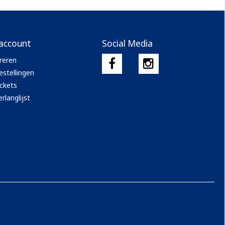
 account
Social Media
reren
estellingen
ickets
rlanglijst