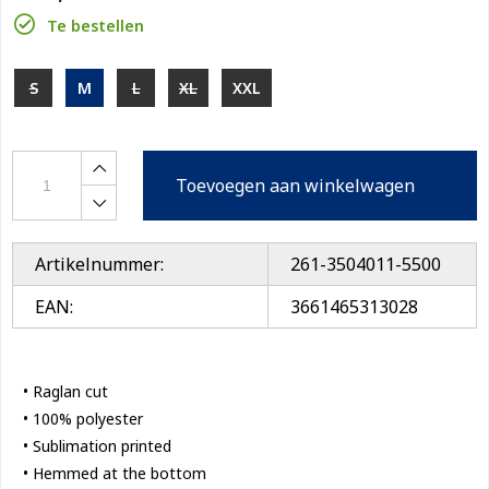
Te bestellen
S
M
L
XL
XXL
Toevoegen aan winkelwagen
Artikelnummer:
261-3504011-5500
EAN:
3661465313028
• Raglan cut
• 100% polyester
• Sublimation printed
• Hemmed at the bottom