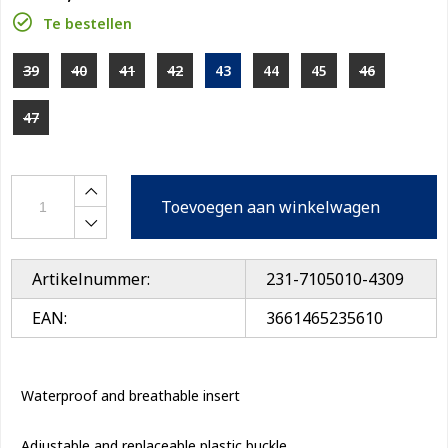
Te bestellen
39
40
41
42
43
44
45
46
47
Toevoegen aan winkelwagen
Artikelnummer:
231-7105010-4309
EAN:
3661465235610
Waterproof and breathable insert

Adjustable and replaceable plastic buckle
