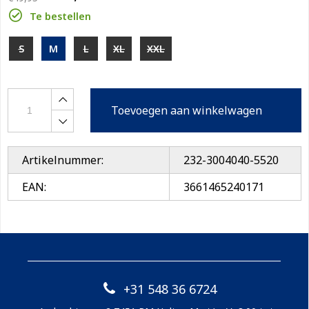
Te bestellen
S
M
L
XL
XXL
Toevoegen aan winkelwagen
Artikelnummer:
232-3004040-5520
EAN:
3661465240171
+31 548 36 6724