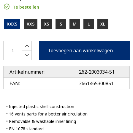
Te bestellen
XXXS
XXS
XS
S
M
L
XL
Toevoegen aan winkelwagen
Artikelnummer:
262-2003034-51
EAN:
3661465300851
• Injected plastic shell construction
• 16 vents parts for a better air circulation
• Removable & washable inner lining
• EN 1078 standard