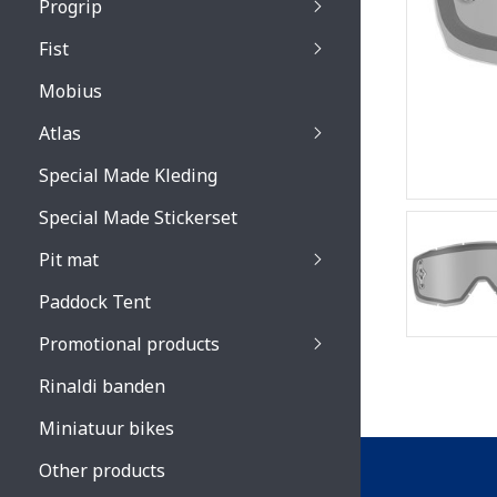
Progrip
Primal / Split / Hus
Fist
Recoil lenses
Venom 3200 / Atzaki
Recoil accessoires
Venom 3200 / Atzak
Mobius
Buzz kid lenses & a
accessoires
Boots accessoires
Atlas
Vista 3303 lenses
Special Made Kleding
Vista 3303 accessoi
Special Made Stickerset
Pit mat
Paddock Tent
Promotional products
Rinaldi banden
Miniatuur bikes
Other products