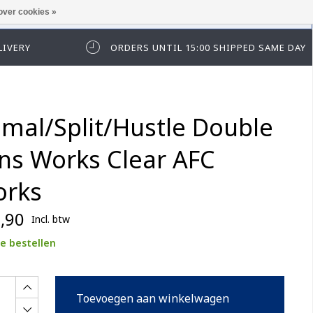
over cookies »
t in te loggen of te registeren.
LIVERY
ORDERS UNTIL 15:00 SHIPPED SAME DAY
imal/Split/Hustle Double
ns Works Clear AFC
rks
,90
Incl. btw
e bestellen
Toevoegen aan winkelwagen