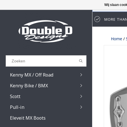
Wij slaan coo
MORE THAN
Results found
(0)
Home
/
BEKIJK ALLE RESULTATEN
GA TERUG
Kenny MX / Off Road
Kenny Bike / BMX
Scott
Pull-in
Prospect / Fury lens
Prospect / Fury acce
Eleveit MX Boots
Primal / Split / Hust