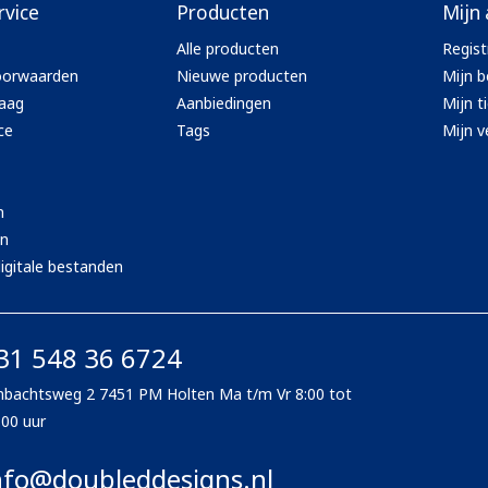
rvice
Producten
Mijn
Alle producten
Regist
oorwaarden
Nieuwe producten
Mijn b
aag
Aanbiedingen
Mijn t
ce
Tags
Mijn ve
n
en
igitale bestanden
31 548 36 6724
bachtsweg 2 7451 PM Holten Ma t/m Vr 8:00 tot
:00 uur
nfo@doubleddesigns.nl