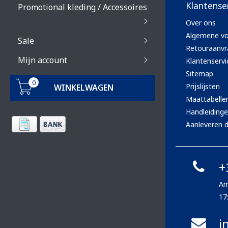
Klantense
Promotional kleding / Accessoires
Over ons
Algemene v
Sale
Retouraanvr
Mijn account
Klantenservi
Sitemap
0
Prijslijsten
WINKELWAGEN
Maattabelle
Handleiding
Aanleveren d
+
Am
17
i