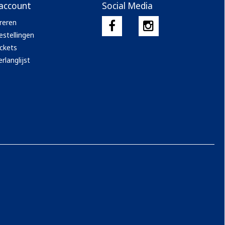
 account
Social Media
reren
estellingen
ickets
rlanglijst