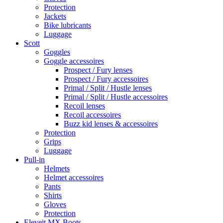
Protection
Jackets
Bike lubricants
Luggage
Scott
Goggles
Goggle accessoires
Prospect / Fury lenses
Prospect / Fury accessoires
Primal / Split / Hustle lenses
Primal / Split / Hustle accessoires
Recoil lenses
Recoil accessoires
Buzz kid lenses & accessoires
Protection
Grips
Luggage
Pull-in
Helmets
Helmet accessoires
Pants
Shirts
Gloves
Protection
Eleveit MX Boots