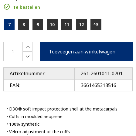
Te bestellen
7
8
9
10
11
12
13
Toevoegen aan winkelwagen
Artikelnummer:
261-2601011-0701
EAN:
3661465313516
• D3O® soft impact protection shell at the metacarpals
• Cuffs in moulded neoprene
• 100% synthetic
• Velcro adjustment at the cuffs