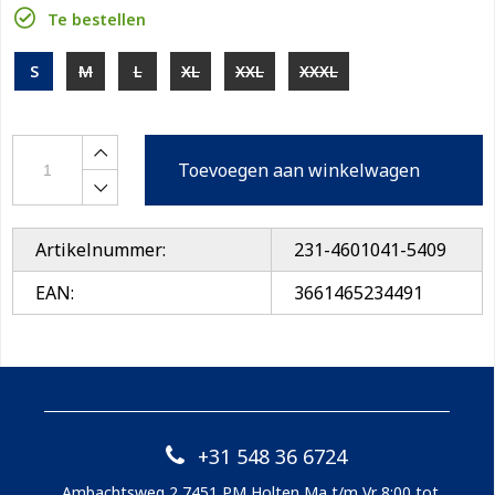
Te bestellen
S
M
L
XL
XXL
XXXL
Toevoegen aan winkelwagen
Artikelnummer:
231-4601041-5409
EAN:
3661465234491
+31 548 36 6724
Ambachtsweg 2 7451 PM Holten Ma t/m Vr 8:00 tot