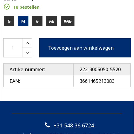
Te bestellen
S
M
L
XL
XXL
Toevoegen aan winkelwagen
Artikelnummer:
222-3005050-5520
EAN:
3661465213083
+31 548 36 6724