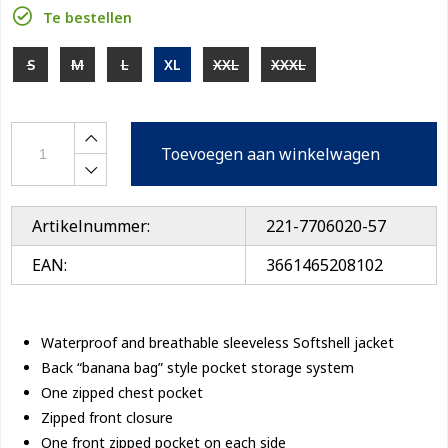
Te bestellen
S
M
L
XL
XXL
XXXL
Toevoegen aan winkelwagen
Artikelnummer:
221-7706020-57
EAN:
3661465208102
Waterproof and breathable sleeveless Softshell jacket
Back “banana bag” style pocket storage system
One zipped chest pocket
Zipped front closure
One front zipped pocket on each side