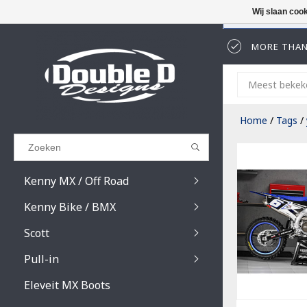
Wij slaan coo
MORE THAN
Results found
(0)
Meest bekek
BEKIJK ALLE RESULTATEN
Home
/
Tags
/
GA TERUG
Kenny MX / Off Road
Kenny Bike / BMX
Scott
Pull-in
Prospect / Fury lens
Prospect / Fury acce
Eleveit MX Boots
Primal / Split / Hust