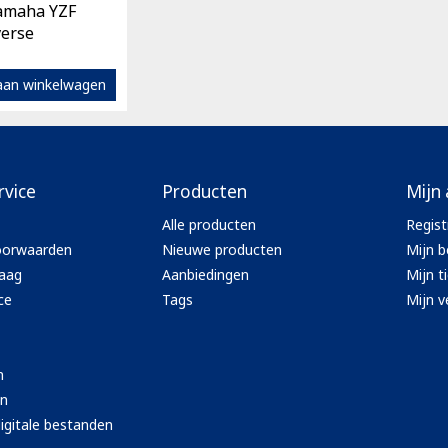
Ventury accessoires
Yamaha YZF
tle accessoires
Performance accessoires
verse
Ventury accessoires
 3201 lenses
i 3201
aan winkelwagen
ccessoires
res
rvice
Producten
Mijn
Alle producten
Regist
oorwaarden
Nieuwe producten
Mijn b
aag
Aanbiedingen
Mijn t
ce
Tags
Mijn ve
n
en
igitale bestanden