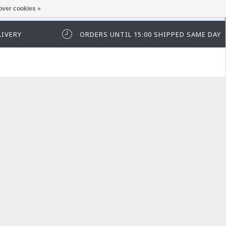
over cookies »
t in te loggen of te registeren.
LIVERY
ORDERS UNTIL 15:00 SHIPPED SAME DAY