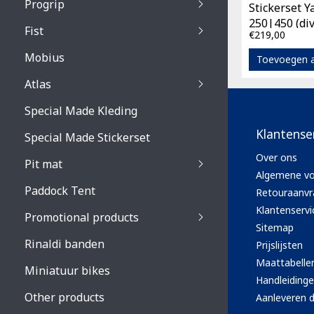
Progrip
Stickerset 
Primal / Split / Hus
250|450 (di
Fist
Recoil lenses
Venom 3200 / Atzaki
€219,00
bouwjaren)
Recoil accessoires
Venom 3200 / Atzak
Mobius
Toevoegen 
Buzz kid lenses & a
accessoires
Boots accessoires
Atlas
Vista 3303 lenses
Special Made Kleding
Vista 3303 accessoi
Klantense
Special Made Stickerset
Over ons
Pit mat
Algemene v
Paddock Tent
Retouraanvr
Klantenservi
Promotional products
Sitemap
Rinaldi banden
Prijslijsten
Maattabelle
Miniatuur bikes
Handleiding
Other products
Aanleveren d