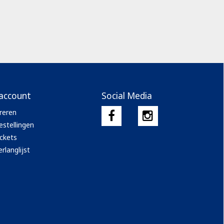
 account
Social Media
reren
estellingen
ickets
rlanglijst