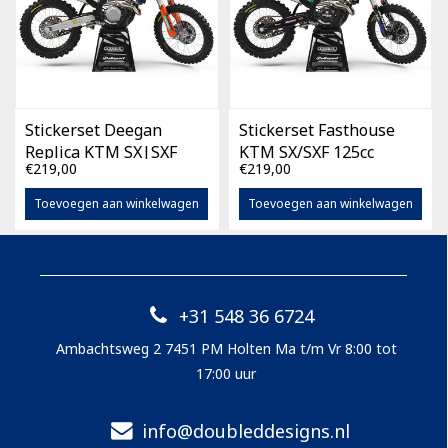
Stickerset Deegan
Stickerset Fasthouse
Replica KTM SX|SXF
KTM SX/SXF 125cc
€219,00
€219,00
125cc -450cc (diverse
-450cc (diverse
bouwjaren)
bouwjaren)
Toevoegen aan winkelwagen
Toevoegen aan winkelwagen
+31 548 36 6724
Ambachtsweg 2 7451 PM Holten Ma t/m Vr 8:00 tot
17:00 uur
info@doubleddesigns.nl