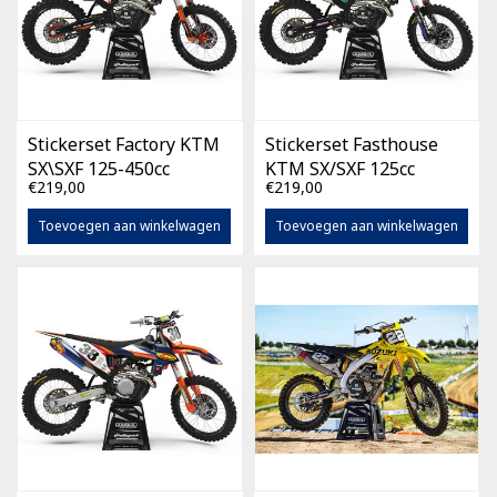
Stickerset Factory KTM
Stickerset Fasthouse
SX\SXF 125-450cc
KTM SX/SXF 125cc
€219,00
€219,00
(diverse bouwjaren)
-450cc (diverse
bouwjaren)
Toevoegen aan winkelwagen
Toevoegen aan winkelwagen