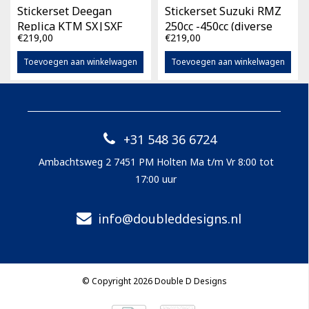
Stickerset Deegan
Stickerset Suzuki RMZ
Replica KTM SX|SXF
250cc -450cc (diverse
€219,00
€219,00
125cc -450cc (diverse
bouwjaren)
bouwjaren)
Toevoegen aan winkelwagen
Toevoegen aan winkelwagen
+31 548 36 6724
Ambachtsweg 2 7451 PM Holten Ma t/m Vr 8:00 tot
17:00 uur
info@doubleddesigns.nl
© Copyright 2026 Double D Designs