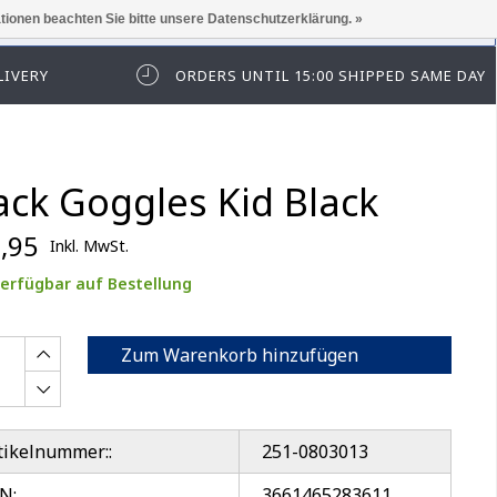
ationen beachten Sie bitte unsere Datenschutzerklärung. »
elden Sie sich zuerst an.
LIVERY
ORDERS UNTIL 15:00 SHIPPED SAME DAY
ack Goggles Kid Black
,95
Inkl. MwSt.
erfügbar auf Bestellung
Zum Warenkorb hinzufügen
tikelnummer::
251-0803013
N:
3661465283611