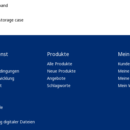
 band
 storage case
enst
Produkte
Mein
Alle Produkte
Kunde
dingungen
Neue Produkte
Meine
icklung
Angebote
Meine 
t
Schlagworte
Mein 
le
g digitaler Dateien