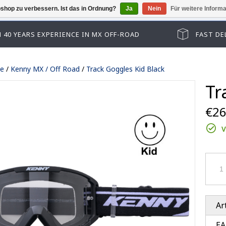
shop zu verbessern. Ist das in Ordnung?
Ja
Nein
Für weitere Inform
Der Gäste Checkout ist deaktiviert, bitte m
 40 YEARS EXPERIENCE IN MX OFF-ROAD
FAST DE
te
/
Kenny MX / Off Road
/
Track Goggles Kid Black
Tr
€26
V
Track kid accessoires
Track adult accessoires
es
Track kid accessoires
Track Max accessoires
Ar
ssoires
Track adult accessoires
Performance accessoires
le lenses
Track Max accessoires
EA