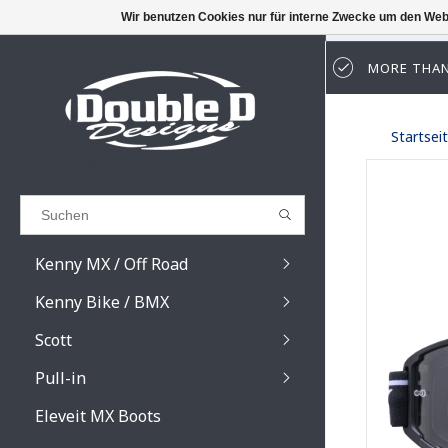
Wir benutzen Cookies nur für interne Zwecke um den Web
MORE THAN
Results found
(0)
Startsei
ALLE ERGEBNISSE ANZEIGEN
ZURÜCK
Kenny MX / Off Road
Kenny Bike / BMX
Scott
Pull-in
Prospect / Fury lens
Prospect / Fury acce
Eleveit MX Boots
Primal / Split / Hust