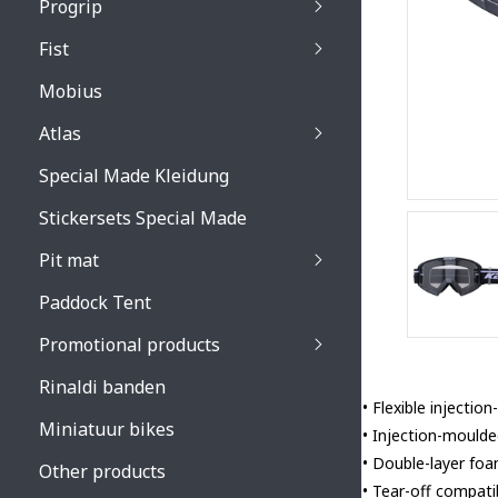
Progrip
Primal / Split / Hus
Fist
Recoil lenses
Venom 3200 / Atzaki
Recoil accessoires
Venom 3200 / Atzak
Mobius
Buzz kid lenses & a
accessoires
Boots accessoires
Atlas
Vista 3303 lenses
Special Made Kleidung
Vista 3303 accessoi
Stickersets Special Made
Pit mat
Paddock Tent
Promotional products
Rinaldi banden
• Flexible injecti
Miniatuur bikes
• Injection-moulde
• Double-layer foa
Other products
• Tear-off compati