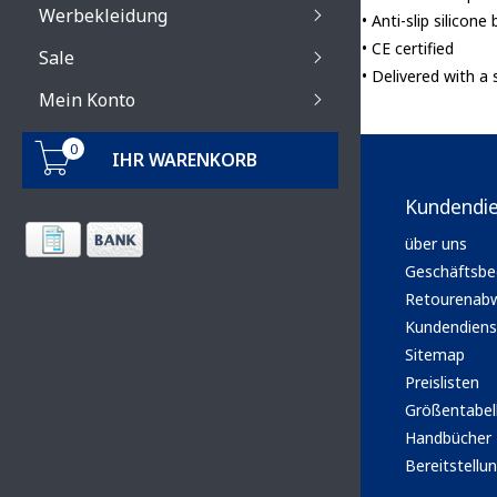
Werbekleidung
• Anti-slip silicone
• CE certified
Sale
• Delivered with a
Mein Konto
0
IHR WARENKORB
Kundendi
über uns
Geschäftsbe
Retourenabw
Kundendiens
Sitemap
Preislisten
Größentabel
Handbücher
Bereitstellun