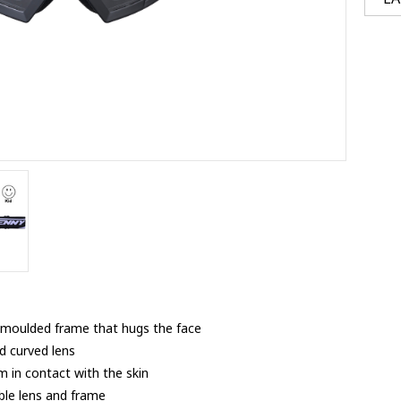
Ventury accessoires
tle accessoires
Performance accessoires
Ventury accessoires
 3201 lenses
i 3201
ccessoires
res
on-moulded frame that hugs the face
d curved lens
m in contact with the skin
ble lens and frame