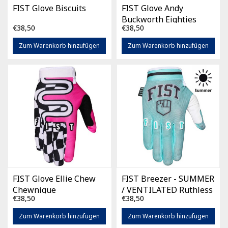
FIST Glove Biscuits
FIST Glove Andy
Buckworth Eighties
€38,50
€38,50
Zum Warenkorb hinzufügen
Zum Warenkorb hinzufügen
FIST Glove Ellie Chew
FIST Breezer - SUMMER
Chewnique
/ VENTILATED Ruthless
€38,50
€38,50
Teal Staple
Zum Warenkorb hinzufügen
Zum Warenkorb hinzufügen