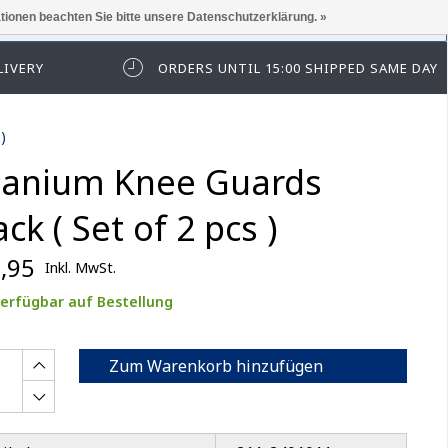
ationen beachten Sie bitte unsere Datenschutzerklärung. »
elden Sie sich zuerst an.
LIVERY
ORDERS UNTIL 15:00 SHIPPED SAME DAY
)
tanium Knee Guards
ack ( Set of 2 pcs )
,95
Inkl. MwSt.
erfügbar auf Bestellung
Zum Warenkorb hinzufügen