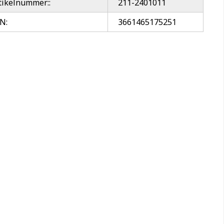
tikelnummer::
211-2401011
N:
3661465175251