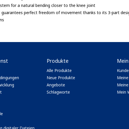
stem for a natural bending closer to the knee joint
d guarantees perfect freedom of movement thanks to its 3-part desi
ons
enst
Produkte
Mein
Alle Produkte
Kunde
dingungen
Neue Produkte
Meine
icklung
Angebote
Meine 
t
Schlagworte
Mein 
le
g digitaler Dateien