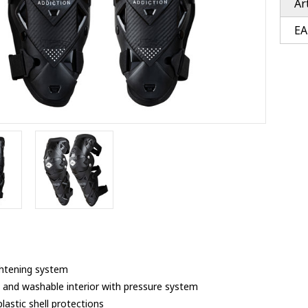
Ar
Ventury accessoires
tle accessoires
Performance accessoires
EA
Ventury accessoires
 3201 lenses
i 3201
ccessoires
res
ightening system
 and washable interior with pressure system
lastic shell protections