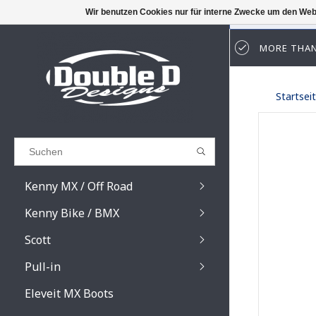
Wir benutzen Cookies nur für interne Zwecke um den Web
MORE THAN
Results found
(0)
Startsei
ALLE ERGEBNISSE ANZEIGEN
ZURÜCK
Kenny MX / Off Road
Kenny Bike / BMX
Scott
Pull-in
Prospect / Fury lens
Prospect / Fury acce
Eleveit MX Boots
Primal / Split / Hust