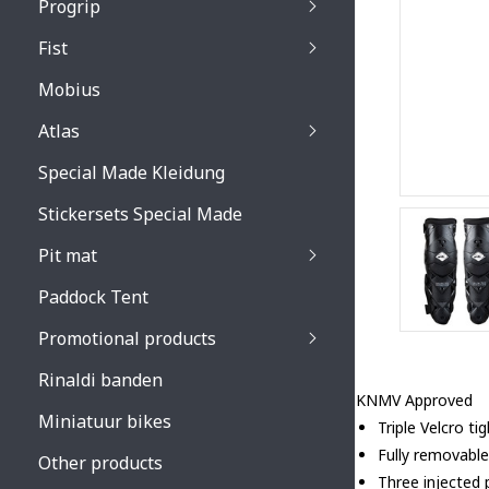
Progrip
Primal / Split / Hus
Fist
Recoil lenses
Venom 3200 / Atzaki
Recoil accessoires
Venom 3200 / Atzak
Mobius
Buzz kid lenses & a
accessoires
Boots accessoires
Atlas
Vista 3303 lenses
Special Made Kleidung
Vista 3303 accessoi
Stickersets Special Made
Pit mat
Paddock Tent
Promotional products
Rinaldi banden
KNMV Approved
Miniatuur bikes
Triple Velcro t
Fully removable
Other products
Three injected p