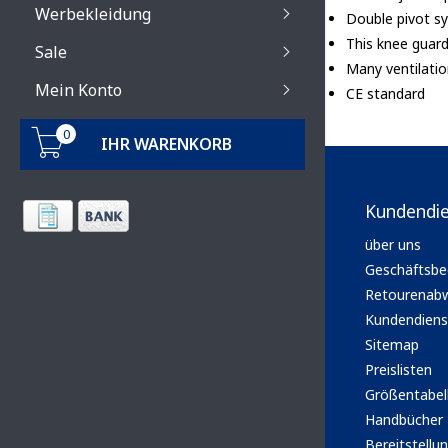
Werbekleidung
Double pivot sy
This knee guar
Sale
Many ventilati
Mein Konto
CE standard
0
IHR WARENKORB
Kundendi
über uns
Geschäftsbe
Retourenabw
Kundendiens
Sitemap
Preislisten
Größentabel
Handbücher
Bereitstellun