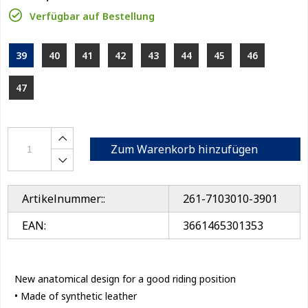
Verfügbar auf Bestellung
39
40
41
42
43
44
45
46
47
Zum Warenkorb hinzufügen
Artikelnummer::
261-7103010-3901
EAN:
3661465301353
New anatomical design for a good riding position
• Made of synthetic leather