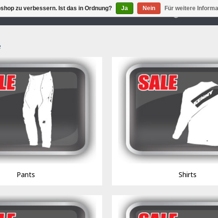
shop zu verbessern. Ist das in Ordnung?
Ja
Nein
Für weitere Inform
 40 YEARS EXPERIENCE IN MX OFF-ROAD
FAST DE
e
Track kid accessoires
Pants
Shirts
Track adult accessoires
es
Track kid accessoires
Track Max accessoires
ssoires
Track adult accessoires
Performance accessoires
le lenses
Track Max accessoires