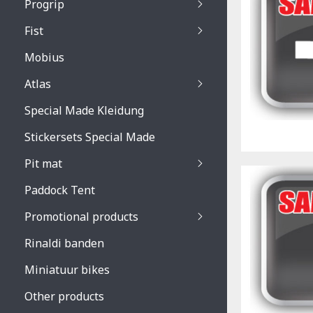
Progrip
Primal / Split / Hus
Fist
Recoil lenses
Venom 3200 / Atzaki
Recoil accessoires
Venom 3200 / Atzak
Mobius
Buzz kid lenses & a
accessoires
Boots accessoires
Atlas
Vista 3303 lenses
Special Made Kleidung
Vista 3303 accessoi
Stickersets Special Made
Pit mat
Paddock Tent
Promotional products
Rinaldi banden
Miniatuur bikes
Other products