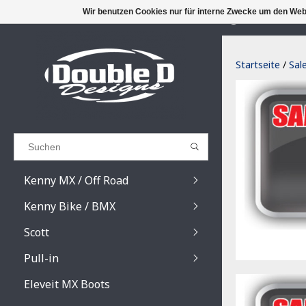
Wir benutzen Cookies nur für interne Zwecke um den Web
MORE THAN
Results found
(0)
Startseite
/
Sal
ALLE ERGEBNISSE ANZEIGEN
ZURÜCK
Kenny MX / Off Road
Kenny Bike / BMX
Scott
Pull-in
Prospect / Fury lens
Prospect / Fury acce
Eleveit MX Boots
Primal / Split / Hust