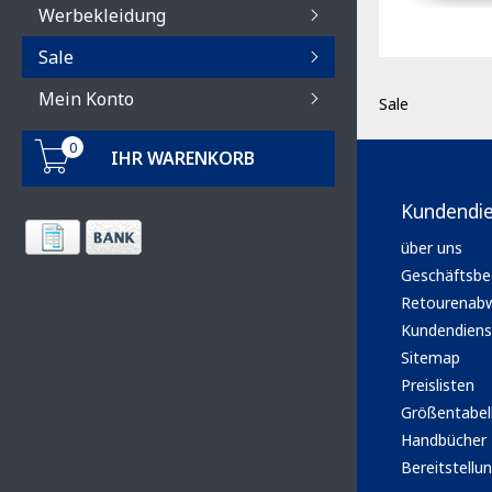
Werbekleidung
Sale
Mein Konto
Sale
0
IHR WARENKORB
Kundendi
über uns
Geschäftsbe
Retourenabw
Kundendiens
Sitemap
Preislisten
Größentabel
Handbücher
Bereitstellun