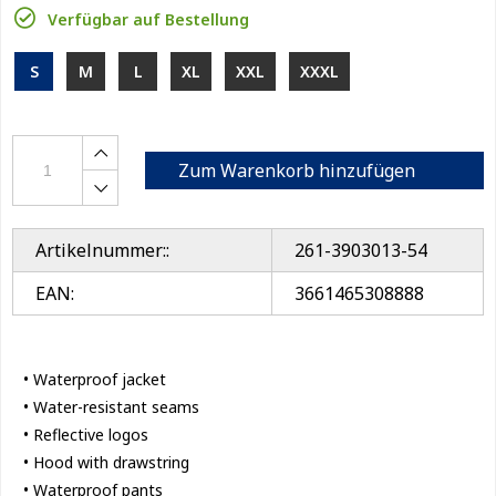
Verfügbar auf Bestellung
S
M
L
XL
XXL
XXXL
Zum Warenkorb hinzufügen
Artikelnummer::
261-3903013-54
EAN:
3661465308888
• Waterproof jacket
• Water-resistant seams
• Reflective logos
• Hood with drawstring
• Waterproof pants