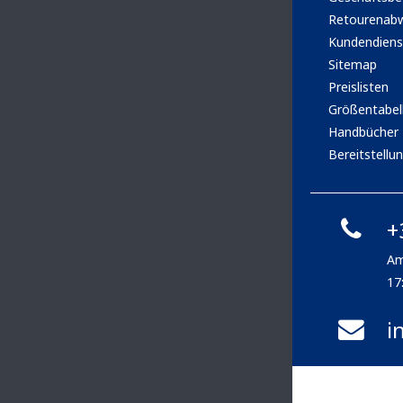
Retourenabw
Kundendiens
Sitemap
Preislisten
Größentabel
Handbücher
Bereitstellun
+
Am
17
i