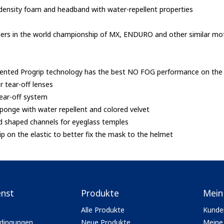
density foam and headband with water-repellent properties
ders in the world championship of MX, ENDURO and other similar mo
atented Progrip technology has the best NO FOG performance on the
r tear-off lenses
tear-off system
ponge with water repellent and colored velvet
d shaped channels for eyeglass temples
trip on the elastic to better fix the mask to the helmet
enst
Produkte
Mein
Alle Produkte
Kunde
dingungen
Neue Produkte
Meine