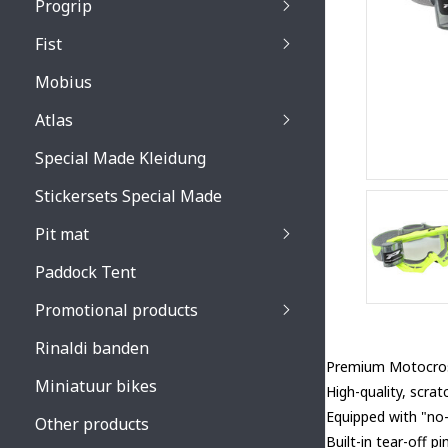
Progrip
Primal / Split / Hus
Fist
Recoil lenses
Venom 3200 / Atzaki
Recoil accessoires
Venom 3200 / Atzak
Mobius
Buzz kid lenses & a
accessoires
Boots accessoires
Atlas
Vista 3303 lenses
Special Made Kleidung
Vista 3303 accessoi
Stickersets Special Made
Pit mat
Paddock Tent
Promotional products
Rinaldi banden
Premium Motocros
Miniatuur bikes
High-quality, scra
Equipped with "no
Other products
Built-in tear-off pi