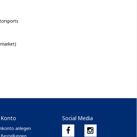
torsports
 market)
 Konto
Social Media
nkonto anlegen
 Bestellungen