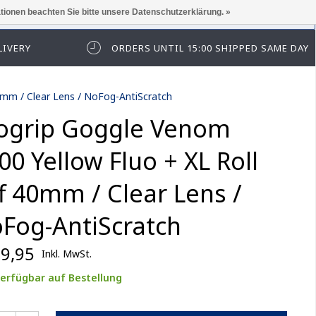
ationen beachten Sie bitte unsere Datenschutzerklärung. »
elden Sie sich zuerst an.
LIVERY
ORDERS UNTIL 15:00 SHIPPED SAME DAY
0mm / Clear Lens / NoFog-AntiScratch
ogrip Goggle Venom
00 Yellow Fluo + XL Roll
f 40mm / Clear Lens /
Fog-AntiScratch
9,95
Inkl. MwSt.
erfügbar auf Bestellung