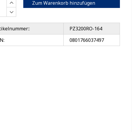
Zum Warenkorb hinzufügen
tikelnummer::
PZ3200RO-164
N:
0801766037497