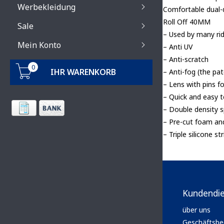
Werbekleidung
Comfortable dual-
Roll Off 40MM
Sale
– Used by many ri
Mein Konto
– Anti UV
– Anti-scratch
0
IHR WARENKORB
– Anti-fog (the p
– Lens with pins fo
– Quick and easy 
– Double density s
– Pre-cut foam an
– Triple silicone s
Kundendi
über uns
Geschäftsbe