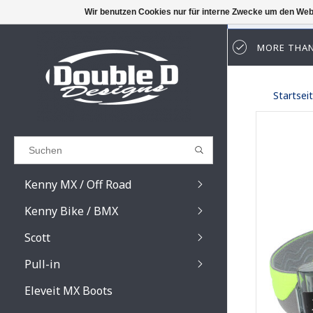
Wir benutzen Cookies nur für interne Zwecke um den Web
MORE THAN
Results found
(0)
Startsei
ALLE ERGEBNISSE ANZEIGEN
ZURÜCK
Kenny MX / Off Road
Kenny Bike / BMX
Scott
Pull-in
Prospect / Fury lens
Prospect / Fury acce
Eleveit MX Boots
Primal / Split / Hust