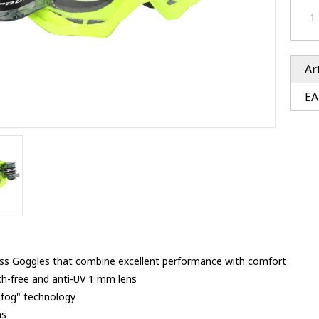
Ventury accessoires
tle accessoires
Performance accessoires
Ventury accessoires
 3201 lenses
i 3201
Ar
ccessoires
EA
res
s Goggles that combine excellent performance with comfort
tch-free and anti-UV 1 mm lens
-fog" technology
ns