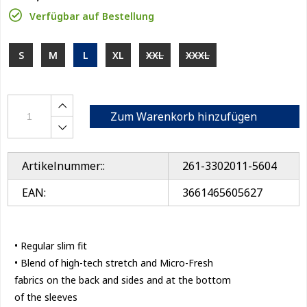
Verfügbar auf Bestellung
S
M
L
XL
XXL
XXXL
Zum Warenkorb hinzufügen
Artikelnummer::
261-3302011-5604
EAN:
3661465605627
• Regular slim fit
• Blend of high-tech stretch and Micro-Fresh
fabrics on the back and sides and at the bottom
of the sleeves