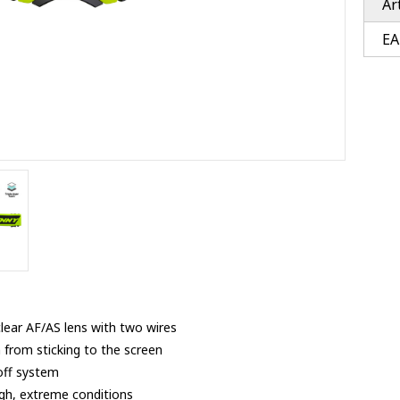
Ar
Ventury accessoires
tle accessoires
Performance accessoires
EA
Ventury accessoires
 3201 lenses
i 3201
ccessoires
res
clear AF/AS lens with two wires
m from sticking to the screen
off system
gh, extreme conditions