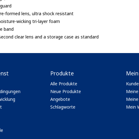
 guard
re-formed lens, ultra shock resistant
isture-wicking tri-layer foam
ne band
 second clear lens and a storage case as standard
enst
Produkte
Mein
Alle Produkte
Kunde
dingungen
Neue Produkte
Meine
icklung
Angebote
Meine 
t
Schlagworte
Mein 
le