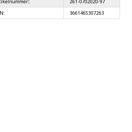
tikelnummer::
261-0702020-97
N:
3661465307263