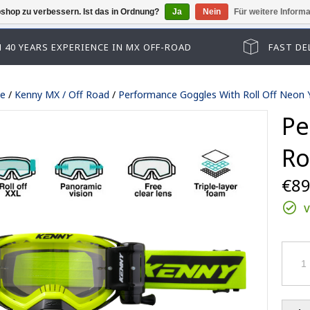
shop zu verbessern. Ist das in Ordnung?
Ja
Nein
Für weitere Inform
Der Gäste Checkout ist deaktiviert, bitte m
 40 YEARS EXPERIENCE IN MX OFF-ROAD
FAST DE
te
/
Kenny MX / Off Road
/
Performance Goggles With Roll Off Neon 
Pe
Ro
€89
V
Track kid accessoires
Track adult accessoires
es
Track kid accessoires
Track Max accessoires
ssoires
Track adult accessoires
Performance accessoires
le lenses
Track Max accessoires