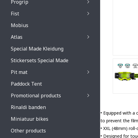
Progrip
Primal / Split / Hus
Fist
Recoil lenses
Venom 3200 / Atzaki
Recoil accessoires
Venom 3200 / Atzak
Mobius
Buzz kid lenses & a
accessoires
Boots accessoires
Atlas
Vista 3303 lenses
Special Made Kleidung
Vista 3303 accessoi
Stickersets Special Made
Pit mat
Paddock Tent
Promotional products
Rinaldi banden
• Equipped with a 
Miniatuur bikes
to prevent the fil
• XXL (48mm) roll-
Other products
• Designed for tou