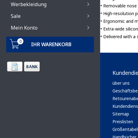
Werbekleidung
• Removable nose
• High-resolution p
Sale
• Ergonomic and mo
Mein Konto
• Extra-wide silico
• Delivered with a
0
IHR WARENKORB
Kundendi
über uns
Geschäftsbe
Retourenabw
Kundendiens
Sitemap
Preislisten
Größentabel
Handbücher