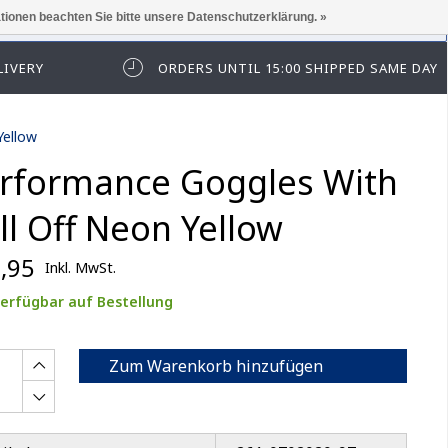
ationen beachten Sie bitte unsere Datenschutzerklärung. »
elden Sie sich zuerst an.
LIVERY
ORDERS UNTIL 15:00 SHIPPED SAME DAY
Yellow
rformance Goggles With
ll Off Neon Yellow
,95
Inkl. MwSt.
erfügbar auf Bestellung
Zum Warenkorb hinzufügen