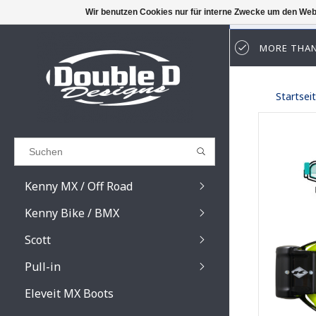
Wir benutzen Cookies nur für interne Zwecke um den Web
MORE THAN
Results found
(0)
Startsei
ALLE ERGEBNISSE ANZEIGEN
ZURÜCK
Kenny MX / Off Road
Kenny Bike / BMX
Scott
Pull-in
Prospect / Fury lens
Prospect / Fury acce
Eleveit MX Boots
Primal / Split / Hust