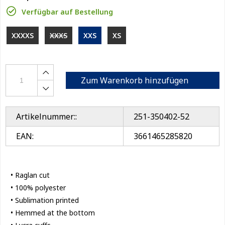
Verfügbar auf Bestellung
XXXXS
XXXS
XXS
XS
Zum Warenkorb hinzufügen
Artikelnummer::
251-350402-52
EAN:
3661465285820
• Raglan cut
• 100% polyester
• Sublimation printed
• Hemmed at the bottom