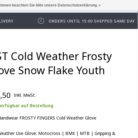
ationen beachten Sie bitte unsere Datenschutzerklärung. »
elden Sie sich zuerst an.
LIVERY
ORDERS UNTIL 15:00 SHIPPED SAME DAY
ST Cold Weather Frosty
ove Snow Flake Youth
,50
Inkl. MwSt.
erfügbar auf Bestellung
Handwear FROSTY FINGERS Cold Weather Glove
Weather Use Glove: Motocross | BMX | MTB | Gripping &