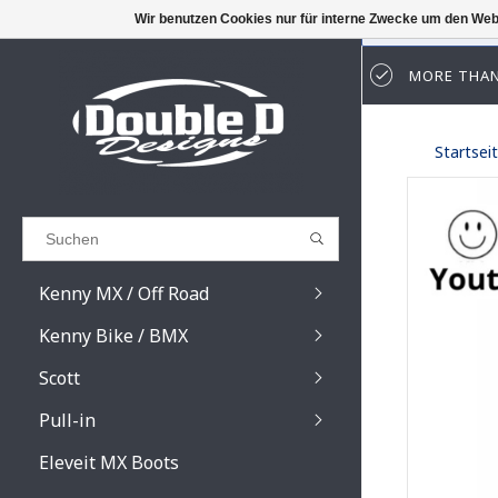
Wir benutzen Cookies nur für interne Zwecke um den Web
MORE THAN
Results found
(0)
Startsei
ALLE ERGEBNISSE ANZEIGEN
ZURÜCK
Kenny MX / Off Road
Kenny Bike / BMX
Scott
Pull-in
Prospect / Fury lens
Prospect / Fury acce
Eleveit MX Boots
Primal / Split / Hust