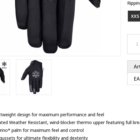
Ventury accessoires
Rippin
tle accessoires
Performance accessoires
Ventury accessoires
 3201 lenses
XXS
i 3201
ccessoires
res
Ar
EA
ghtweight design for maximum performance and feel
ated Weather Resistant, wind-blocker thermo upper featuring full br
arino* palm for maximum feel and control
ussets for ultimate flexibility and dexterity