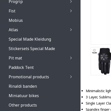
Progrip
Primal / Split / Hus
Fist
Recoil lenses
Venom 3200 / Atzaki
Recoil accessoires
Venom 3200 / Atzak
Mobius
Buzz kid lenses & a
accessoires
Boots accessoires
Atlas
Vista 3303 lenses
Special Made Kleidung
Vista 3303 accessoi
Stickersets Special Made
Pit mat
Paddock Tent
Promotional products
Rinaldi banden
Minimalistic li
Miniatuur bikes
3 Layer, Sublim
Single Layer Cl
Other products
Spandex finger g