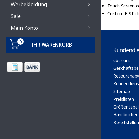
Werbekleidung
Touch Screen c
Custom FIST clo
Sale
Mein Konto
0
IHR WARENKORB
Kundendi
über uns
Geschäftsbe
Retourenabw
Kundendiens
Sitemap
Preislisten
Größentabel
Handbücher
Bereitstellun