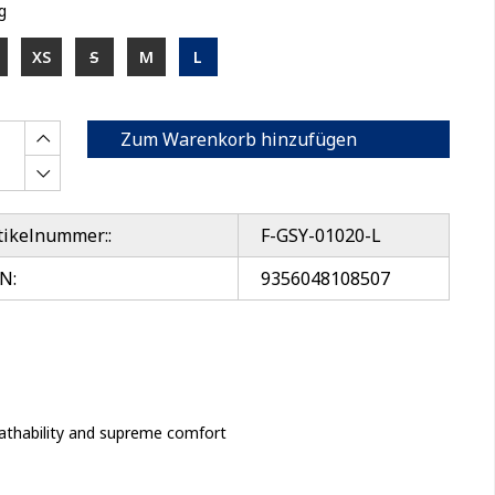
g
XS
S
M
L
Zum Warenkorb hinzufügen
tikelnummer::
F-GSY-01020-L
N:
9356048108507
eathability and supreme comfort