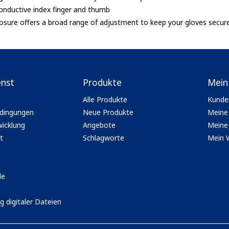
onductive index finger and thumb
sure offers a broad range of adjustment to keep your gloves secur
enst
Produkte
Mein
Alle Produkte
Kunde
dingungen
Neue Produkte
Meine
icklung
Angebote
Meine 
t
Schlagworte
Mein 
le
g digitaler Dateien