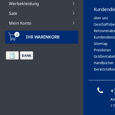
Werbekleidung
Kundendi
Sale
über uns
Mein Konto
Geschäftsbe
Retourenabw
0
IHR WARENKORB
Kundendiens
Sitemap
Preislisten
Größentabel
Handbücher
Bereitstellun
+
Am
17