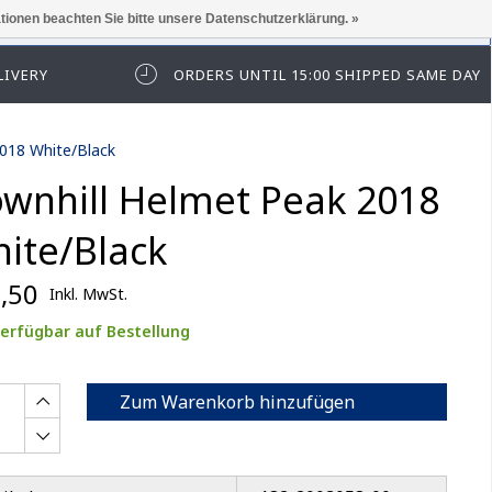
ationen beachten Sie bitte unsere Datenschutzerklärung. »
elden Sie sich zuerst an.
LIVERY
ORDERS UNTIL 15:00 SHIPPED SAME DAY
018 White/Black
wnhill Helmet Peak 2018
ite/Black
,50
Inkl. MwSt.
erfügbar auf Bestellung
Zum Warenkorb hinzufügen