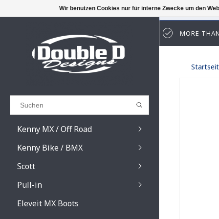
Wir benutzen Cookies nur für interne Zwecke um den Web
MORE THAN
Results found
(0)
Startsei
ALLE ERGEBNISSE ANZEIGEN
ZURÜCK
Kenny MX / Off Road
Kenny Bike / BMX
Scott
Pull-in
Prospect / Fury lens
Prospect / Fury acce
Eleveit MX Boots
Primal / Split / Hust