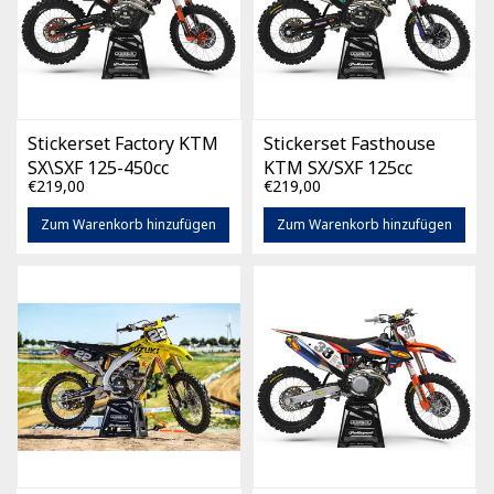
Stickerset Factory KTM
Stickerset Fasthouse
SX\SXF 125-450cc
KTM SX/SXF 125cc
€219,00
€219,00
(diverse bouwjaren)
-450cc (diverse
bouwjaren)
Zum Warenkorb hinzufügen
Zum Warenkorb hinzufügen