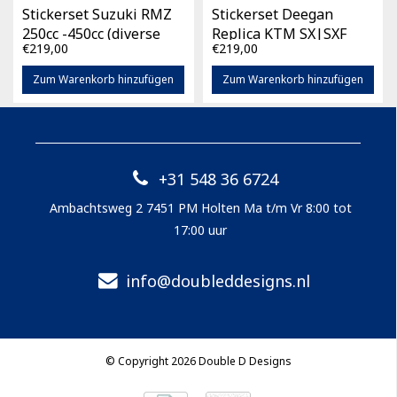
Stickerset Suzuki RMZ
Stickerset Deegan
250cc -450cc (diverse
Replica KTM SX|SXF
€219,00
€219,00
bouwjaren)
125cc -450cc (diverse
bouwjaren)
Zum Warenkorb hinzufügen
Zum Warenkorb hinzufügen
+31 548 36 6724
Ambachtsweg 2 7451 PM Holten Ma t/m Vr 8:00 tot
17:00 uur
info@doubleddesigns.nl
© Copyright 2026 Double D Designs